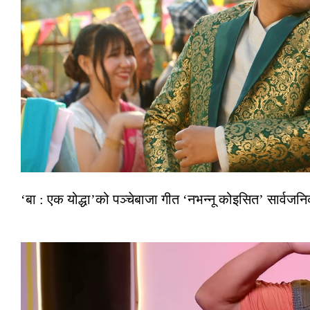
‘बा : एक योद्धा’को पञ्चेबाजा गीत ‘नभन्नू कोइसित’ सार्वज