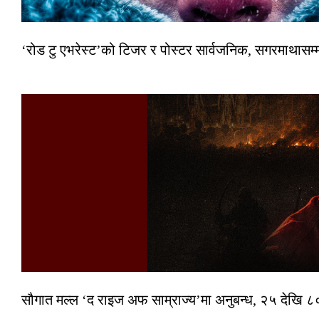
‘रोड टु एभरेस्ट’को टिजर र पोस्टर सार्वजनिक, सगरमाथासम्
सौगात मल्ल ‘द राइज अफ साम्राज्य’मा अनुबन्ध, २५ देखि ८०