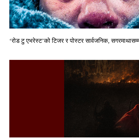
‘रोड टु एभरेस्ट’को टिजर र पोस्टर सार्वजनिक, सगरमाथासम्