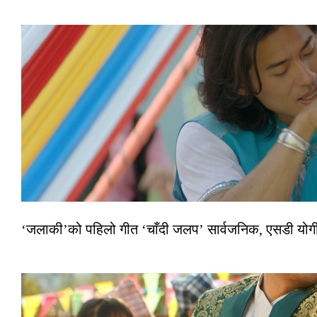
‘जलाकी’को पहिलो गीत ‘चाँदी जलप’ सार्वजनिक, एसडी योगी–अञ