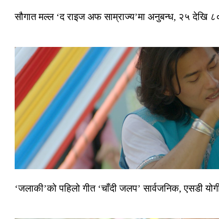
सौगात मल्ल ‘द राइज अफ साम्राज्य’मा अनुबन्ध, २५ देखि ८०
‘जलाकी’को पहिलो गीत ‘चाँदी जलप’ सार्वजनिक, एसडी योगी–अञ