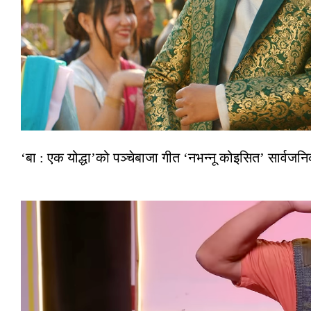
‘बा : एक योद्धा’को पञ्चेबाजा गीत ‘नभन्नू कोइसित’ सार्वज