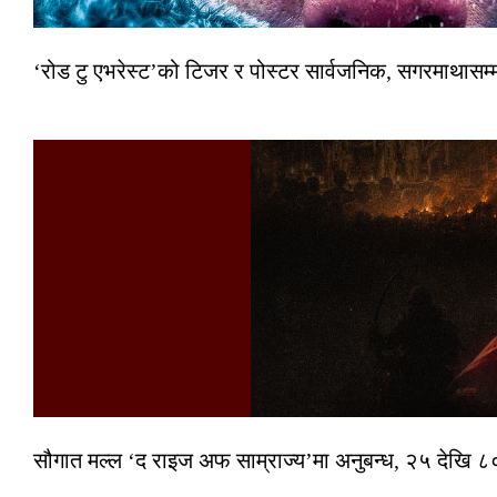
‘रोड टु एभरेस्ट’को टिजर र पोस्टर सार्वजनिक, सगरमाथासम्
सौगात मल्ल ‘द राइज अफ साम्राज्य’मा अनुबन्ध, २५ देखि ८०