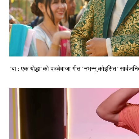
‘बा : एक योद्धा’को पञ्चेबाजा गीत ‘नभन्नू कोइसित’ सार्वज