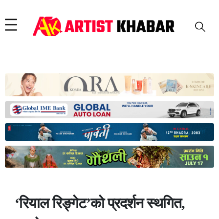
‘रियाल रिङ्गेट’को प्रदर्शन स्थगित,