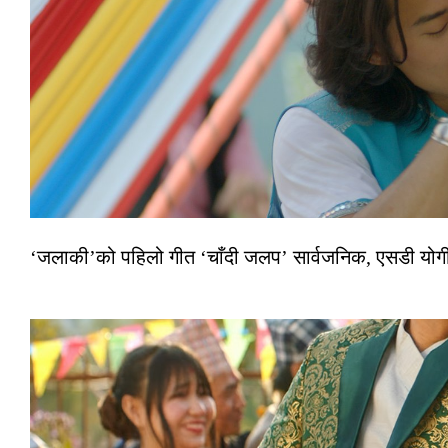
‘जलाकी’को पहिलो गीत ‘चाँदी जलप’ सार्वजनिक, एसडी योगी–अञ