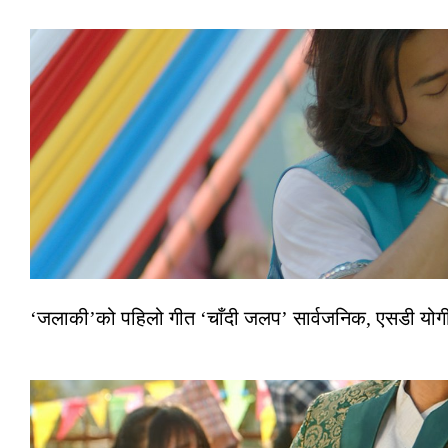
‘जलाकी’को पहिलो गीत ‘चाँदी जलप’ सार्वजनिक, एसडी योगी–अञ