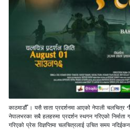
काठमाडौँ । यसै साता प्रदर्शनमा आएको नेपाली चलचित्र
‘
नेपालभरका सबै हलहरुमा प्रदर्शन स्थगन गरिएको निर्माता गगन
गरिएको प्रेस विज्ञप्तिमा चलचित्रलाई उचित समय नदिईकन