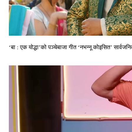
‘बा : एक योद्धा’को पञ्चेबाजा गीत ‘नभन्नू कोइसित’ सार्वज