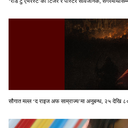
‘रोड टु एभरेस्ट’को टिजर र पोस्टर सार्वजनिक, सगरमाथासम्
सौगात मल्ल ‘द राइज अफ साम्राज्य’मा अनुबन्ध, २५ देखि ८०