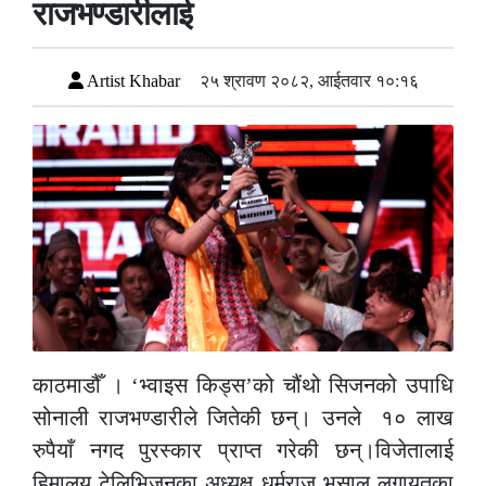
राजभण्डारीलाई
Artist Khabar
२५ श्रावण २०८२, आईतवार १०:१६
काठमाडौँ । ‘भ्वाइस किड्स’को चौंथो सिजनको उपाधि
सोनाली राजभण्डारीले जितेकी छन्। उनले १० लाख
रुपैयाँ नगद पुरस्कार प्राप्त गरेकी छन्।विजेतालाई
हिमालय टेलिभिजनका अध्यक्ष धर्मराज भुसाल लगायतका