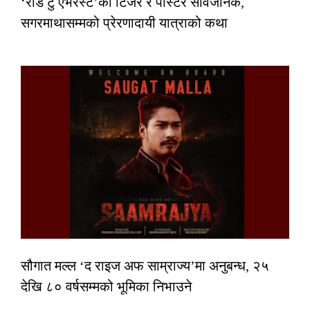
‘रोड टु एभरेस्ट’को टिजर र पोस्टर सार्वजनिक,
सगरमाथासम्मको प्रेरणादायी यात्राको कथा
सौगात मल्ल ‘द राइज अफ साम्राज्य’मा अनुबन्ध, २५
देखि ८० वर्षसम्मको भूमिका निभाउने