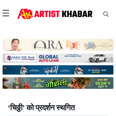
‘चिठ्ठी’ को प्रदर्शन स्थगित