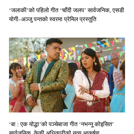
‘जलाकी’को पहिलो गीत ‘चाँदी जलप’ सार्वजनिक, एसडी
योगी–अञ्जु पन्तको स्वरमा प्रेमिल प्रस्तुति
‘बा : एक योद्धा’को पञ्चेबाजा गीत ‘नभन्नू कोइसित’
सार्वजनिक, केकी अधिकारीको नृत्य आकर्षण