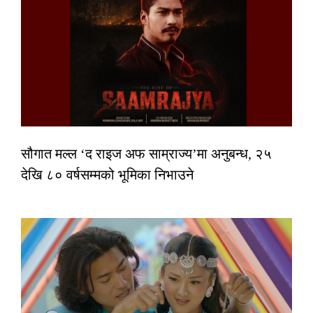
सौगात मल्ल ‘द राइज अफ साम्राज्य’मा अनुबन्ध, २५
देखि ८० वर्षसम्मको भूमिका निभाउने