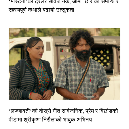
‘मास्टर्नी’को ट्रेलर सार्वजनिक, आमा–छोरीको सम्बन्ध र
रहस्यपूर्ण कथाले बढायो उत्सुकता
‘लज्जावती’को दोस्रो गीत सार्वजनिक, प्रेम र विछोडको
पीडामा श्रीकृष्ण निरौलाको भावुक अभिनय