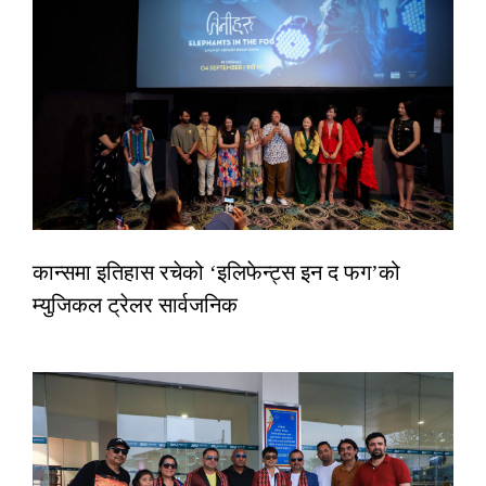
कान्समा इतिहास रचेको ‘इलिफेन्ट्स इन द फग’को
म्युजिकल ट्रेलर सार्वजनिक