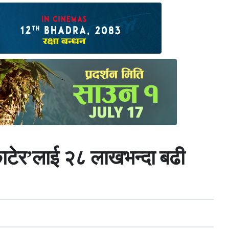
 काटेर’लाई २८ लाखभन्दा बढी