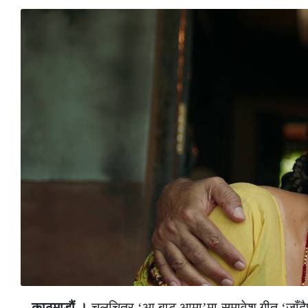
काठमाडौं ।
चलचित्र ‘आ बाट आमा’मा समावेश गीत ‘जाँदैछु न