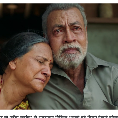
ौ डाँडा काटेर’ ले युट्युबमा रिलिज भएको दुई दिनमै रेकर्ड ब्रे