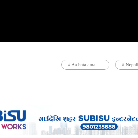
#
Aa bata ama
#
Nepal