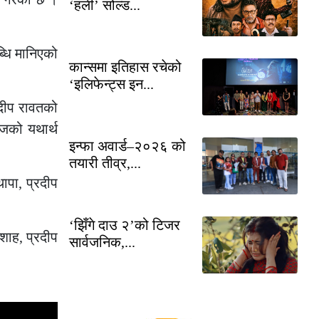
‘हली’ सोल्ड...
्धि मानिएको
कान्समा इतिहास रचेको
‘इलिफेन्ट्स इन...
रदीप रावतको
ाजको यथार्थ
इन्फा अवार्ड–२०२६ को
तयारी तीव्र,...
ापा, प्रदीप
‘झिँगे दाउ २’को टिजर
 शाह, प्रदीप
सार्वजनिक,...