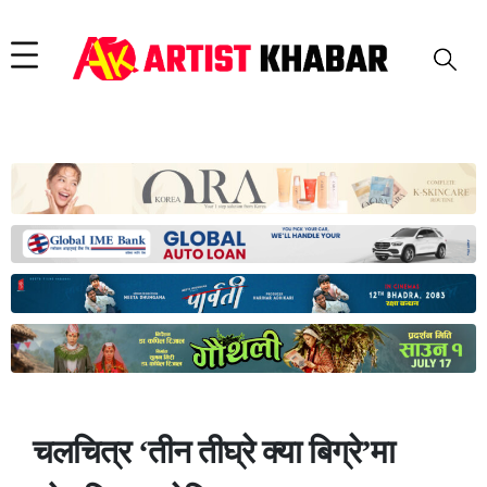
चलचित्र ‘तीन तीघ्रे क्या बिग्रे’मा