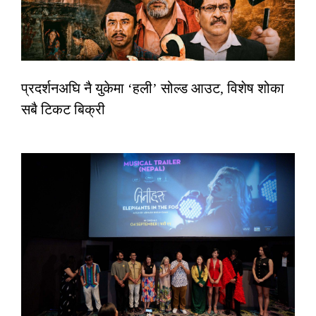
प्रदर्शनअघि नै युकेमा ‘हली’ सोल्ड आउट, विशेष शोका
सबै टिकट बिक्री