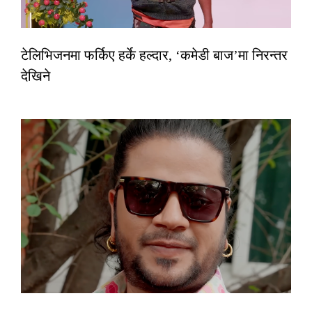
टेलिभिजनमा फर्किए हर्के हल्दार, ‘कमेडी बाज’मा निरन्तर
देखिने