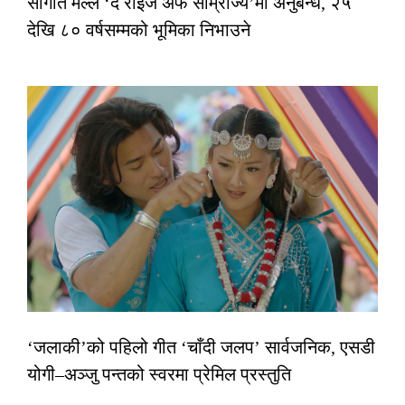
सौगात मल्ल ‘द राइज अफ साम्राज्य’मा अनुबन्ध, २५
देखि ८० वर्षसम्मको भूमिका निभाउने
‘जलाकी’को पहिलो गीत ‘चाँदी जलप’ सार्वजनिक, एसडी
योगी–अञ्जु पन्तको स्वरमा प्रेमिल प्रस्तुति