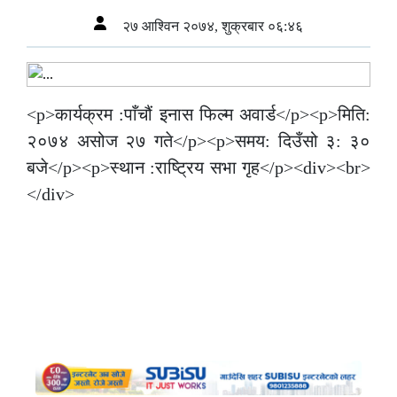
२७ आश्विन २०७४, शुक्रबार ०६:४६
<p>कार्यक्रम :पाँचौं इनास फिल्म अवार्ड</p><p>मिति:
२०७४ असोज २७ गते</p><p>समय: दिउँसो ३: ३०
बजे</p><p>स्थान :राष्ट्रिय सभा गृह</p><div><br>
</div>