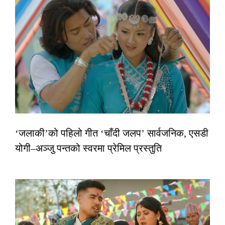
‘जलाकी’को पहिलो गीत ‘चाँदी जलप’ सार्वजनिक, एसडी
योगी–अञ्जु पन्तको स्वरमा प्रेमिल प्रस्तुति