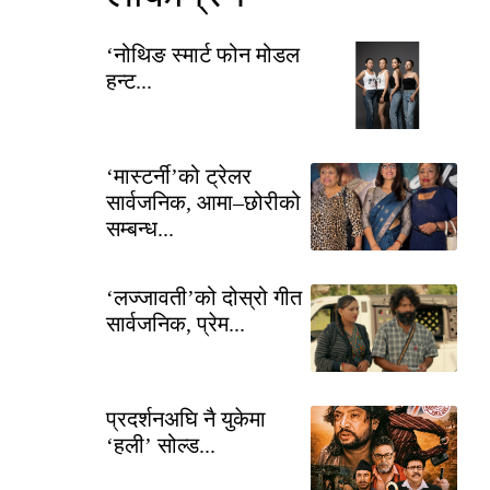
‘नोथिङ स्मार्ट फोन मोडल
हन्ट...
‘मास्टर्नी’को ट्रेलर
सार्वजनिक, आमा–छोरीको
सम्बन्ध...
‘लज्जावती’को दोस्रो गीत
सार्वजनिक, प्रेम...
प्रदर्शनअघि नै युकेमा
‘हली’ सोल्ड...