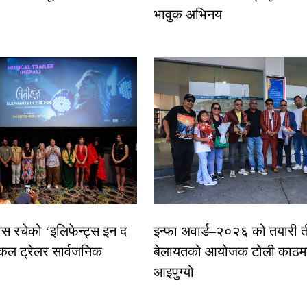
भावुक अभिनय
ास रचेको ‘इलिफेन्ट्स इन द
इन्फा अवार्ड–२०२६ को तयारी त
कल ट्रेलर सार्वजनिक
बेलायतको आयोजक टोली काठमा
आइपुग्यो