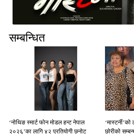
सम्बन्धित
‘नोथिङ स्मार्ट फोन मोडल हन्ट नेपाल
‘मास्टर्नी’को
२०२६’का लागि ४२ प्रतियोगी छनोट
छोरीको सम्बन्