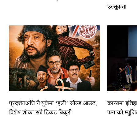
उत्सुकता
प्रदर्शनअघि नै युकेमा ‘हली’ सोल्ड आउट,
कान्समा इतिह
विशेष शोका सबै टिकट बिक्री
फग’को म्युजि