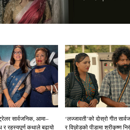
 ट्रेलर सार्वजनिक, आमा–
‘लज्जावती’को दोस्रो गीत सार्वज
ध र रहस्यपूर्ण कथाले बढायो
र विछोडको पीडामा श्रीकृष्ण नि