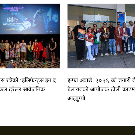
ास रचेको ‘इलिफेन्ट्स इन द
इन्फा अवार्ड–२०२६ को तयारी त
कल ट्रेलर सार्वजनिक
बेलायतको आयोजक टोली काठमा
आइपुग्यो