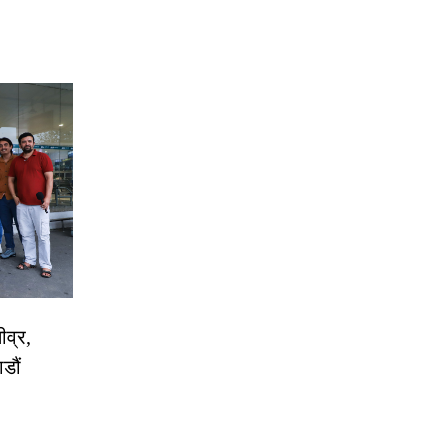
ीव्र,
डौं