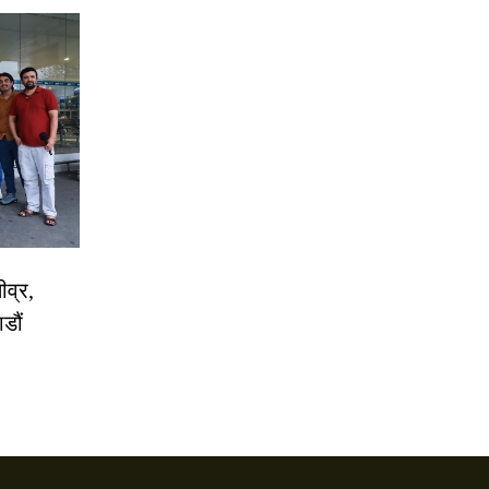
ीव्र,
डौं