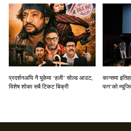
प्रदर्शनअघि नै युकेमा ‘हली’ सोल्ड आउट,
कान्समा इतिह
विशेष शोका सबै टिकट बिक्री
फग’को म्युजि