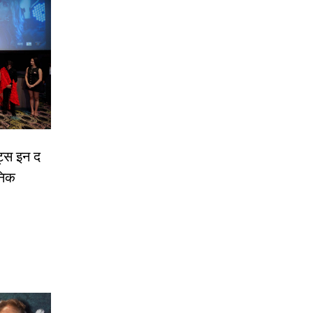
ट्स इन द
निक