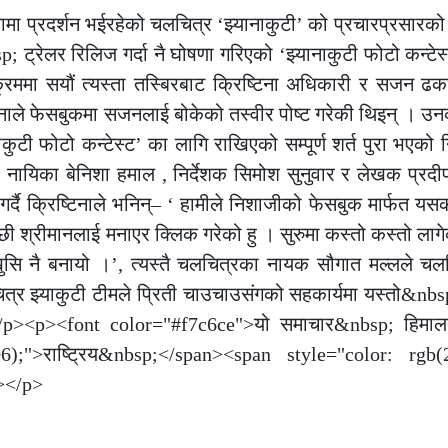
 प्रदर्शन भईरहेको चलचित्र ‘झ्यानाकुटी’ को प्रचारप्रसारको
ट्रेलर रिलिज गर्दा नै घोषणा गरिएको ‘झ्यानाकुटी फोटो कन्टेस
क्रममा सयौं त्यस्ता तस्बिरबाट क्रिष्टिना अधिकारी र सजन 
ले फेसबुकमा सजनलाई बोकेको तस्वीर पोष्ट गरेकी थिइन् । उन
ुटी फोटो कन्टेस्ट’ का लागि राखिएको सम्पूर्ण शर्त पुरा भएको नि
यिका बेनिशा हमाल , निर्देशक सिमोश सुनुवार र लेखक प्रदीप
गर्दै क्रिष्टिनाले भनिन्– ‘ हामीले निशाजीको फेसबुक मार्फत य
ी श्रीमानलाई मनाएर क्लिक गरेको हु । सुरुमा कस्तो कस्तो लाग
 नै बनायो ।’, त्यस्तै चलचित्रका नायक सौगात मल्लले चलचि
त्र झ्याकुटी टीमले प्रिती चाउचाउसंगको सहकार्यमा यस्तो&nbs
 </p><p><font color="#f7c6ce">यो समाचार&nbsp; हिमा
);">राष्ट्रिय&nbsp;</span><span style="color: rgb(
></p>