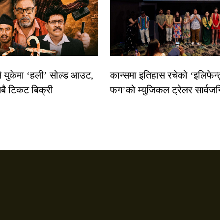
नै युकेमा ‘हली’ सोल्ड आउट,
कान्समा इतिहास रचेको ‘इलिफेन्
बै टिकट बिक्री
फग’को म्युजिकल ट्रेलर सार्वज