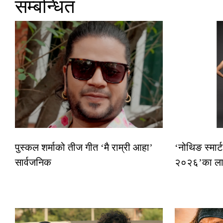
सम्बन्धित
पुस्कल शर्माको तीज गीत ‘मै राम्री आहा’
‘नोथिङ स्मार्
सार्वजनिक
२०२६’का लाग