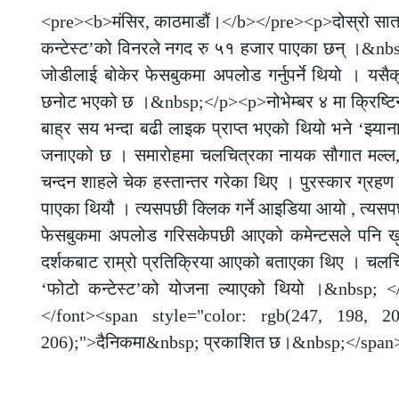
<pre><b>मंसिर, काठमाडौं।</b></pre><p>दोस्रो सातामा
कन्टेस्ट’को विनरले नगद रु ५१ हजार पाएका छन् ।&nbsp; 
जोडीलाई बोकेर फेसबुकमा अपलोड गर्नुपर्ने थियो । यसै
छनोट भएको छ ।&nbsp;</p><p>नोभेम्बर ४ मा क्रिष्टिना
बाह्र सय भन्दा बढी लाइक प्राप्त भएको थियो भने ‘झ्यानाक
जनाएको छ । समारोहमा चलचित्रका नायक सौगात मल्ल, ना
चन्दन शाहले चेक हस्तान्तर गरेका थिए । पुरस्कार ग्रहण 
पाएका थियौ । त्यसपछी क्लिक गर्ने आइडिया आयो , त्यसपछ
फेसबुकमा अपलोड गरिसकेपछी आएको कमेन्टसले पनि खुसि
दर्शकबाट राम्रो प्रतिक्रिया आएको बताएका थिए । चलचि
‘फोटो कन्टेस्ट’को योजना ल्याएको थियो ।&nbsp;
</font><span style="color: rgb(247, 198, 206
206);">दैनिकमा&nbsp; प्रकाशित छ।&nbsp;</span