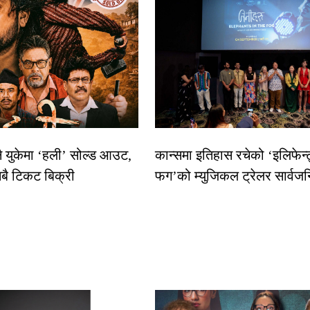
नै युकेमा ‘हली’ सोल्ड आउट,
कान्समा इतिहास रचेको ‘इलिफेन्
बै टिकट बिक्री
फग’को म्युजिकल ट्रेलर सार्वज