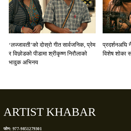
‘लज्जावती’को दोस्रो गीत सार्वजनिक, प्रेम
प्रदर्शनअघि 
र विछोडको पीडामा श्रीकृष्ण निरौलाको
विशेष शोका स
भावुक अभिनय
ARTIST KHABAR
फोन:
977-9851279301