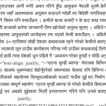
ुनाउनका लागी भनेरै अफर गरिने हुँदा आफुहरु नेपाली धुनमै केन
यक्रम जहाँ आवश्यकता अनुसार बजाउने गर्दछौं तर बिदेशी नागरिकहर
धेरै सिक्न पनि रुचाउँछन् । हामीले बाजा कसरी र के बाट बन्छ त्
ेपाली बाजाको बारेमा जानकारी लिन खोजेको अनुभव सुनाए । अहिले
 देशहरुमा आफुहरुको कार्यक्रम तय भएको केसी बताउँछन् । अहिले
करिब २० प्रतिशत सोही देशका बाद्यवाधक रहने गरेको केसीले बत
 भएकाले जुन ठाउँमा कार्यक्रम गरिन्छ त्यो ठाउँका बाधकलाई लिने ग
 हामी त्यस देशको धुन पहिले नै ’अध्ययन गरेका हुन्छौं र सोहि अन
ext-align: justify; ">‘प्राना मुण्डी ब्याण्ड’ नेपालमा बिभि
 सालमा भूकम्पबाट बेहोर्नुपरेको समस्याका बेलामा पनि बिभिन्न 
ागरीकको सहयोगमा सिन्धुपाल्चोकको फलाटे गाउँमा दुई घर निर्मा
लका सम्पुर्ण सहयोग ‘प्राना मुण्डी ब्याण्ड’ले गरेको केसीले हिमा
ई घर अबको दुईसाता भित्रै हस्तान्तरण गरिने पनि उनले बत
ign: justify; "><
eb32997481fc4f37e8981217a2d8daf1513934580.jpg" sty