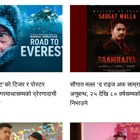
स्ट’को टिजर र पोस्टर
सौगात मल्ल ‘द राइज अफ साम्रा
गरमाथासम्मको प्रेरणादायी
अनुबन्ध, २५ देखि ८० वर्षसम्मक
ा
निभाउने