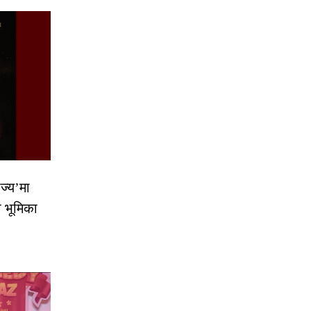
ज्य’मा
ो भूमिका