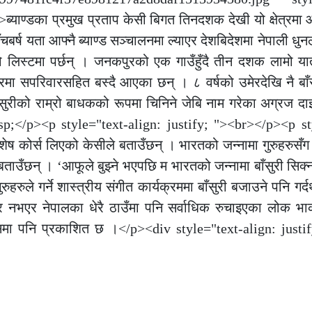
याण्डका प्रमुख प्रताप केसी बिगत तिनदशक देखी यो क्षेत्रमा 
ाँचबर्ष यता आफ्नै ब्याण्ड सञ्चालनमा ल्याएर देशबिदेशमा नेपाली धुन
लिस्टमा पर्छन् । जनकपुरको एक गाउँहुँदै तीन दशक लामो यात्र
रमा सपरिवारसहित बस्दै आएका छन् । ८ वर्षको उमेरदेखि नै बाँस
ाँसुरीको राम्रो बाधकको रूपमा चिनिने जेबि नाम गरेका अग्रज द
bsp;</p><p style="text-align: justify; "><br></p><p st
िशेष कोर्स लिएको केसीले बताउँछन् । भारतको जन्नामा गुरुहरुसँग 
ाउँछन् । ‘आफूले बुझ्ने भएपछि म भारतको जन्नामा बाँसुरी सिक्न
ुहरुले गर्ने शास्त्रीय संगीत कार्यक्रममा बाँसुरी बजाउने पनि गर्द
त्र नभएर नेपालका धेरै ठाउँमा पनि सर्वाधिक रुचाइएका लोक 
म्समा पनि प्रकाशित छ ।</p><div style="text-align: justi