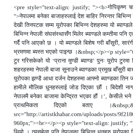
<pre style="text-align: justify; "><b>गोपिकृष्ण च
">नेपालमा बनेका बाजाहरुलाई देश बाहिर निरन्तर बिभिन्न कार
देखी तिनपटक सम्म युरोपका बिभिन्न देशहरुमा यो ब्याण्डल
बिभिन्न नेपाली संघसंस्थासँग मिलेर ब्याण्डले कम्तीमा पनि
गर्दै पनि आएको छ । यो ब्याण्डले बिशेष गरी बाँसुरी, सा
भ्रमणमा ब्यस्त भएको पाइन्छ ।&nbsp;</p><p style="te
टुर गरिसकेको यो ‘प्राना मुण्डी ब्याण्ड’ पुनः युरोप टुर
शहरहरुमा नेपाली बाजा सुनाउने ब्याण्डका प्रमुख बाँसुर
युरोपका झण्डै आधा दर्जन देशहरुमा आफ्नो ब्याण्डका तिन 
हामीले मौलिक धुनहरुलाई जोड दिएका छौं । बिदेशी नाग
नेपालमै बनेका बाजामा केन्द्रित भएका हौं ।’, केसीले भ
प्राथमिकता दिएको बताए ।&nbsp;&nb
src="http://artistkhabar.com/uploads/posts/9
960px;"><br></p><p style="text-align: justify; ">यस 
थियो । त्यसबेला पनि नेपालका बिभिन्न धुनहरु युरोपका