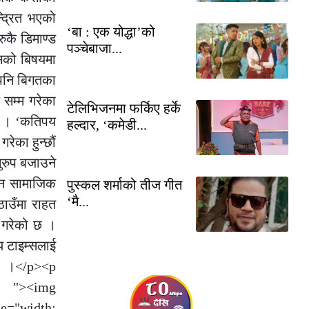
्द्रित भएको
‘बा : एक योद्धा’को
ुकै डिमाण्ड
पञ्चेबाजा...
यसको बिषयमा
 पनि बिगतका
 सम्म गरेका
टेलिभिजनमा फर्किए हर्के
ाए । ‘कतिपय
हल्दार, ‘कमेडी...
रेका हुन्छौं
ुरुप बजाउने
न्न सामाजिक
पुस्कल शर्माको तीज गीत
‘मै...
ठाउँमा राहत
ण गरेको छ ।
लय टाइम्सलाई
ाए ।</p><p
img
le="width: