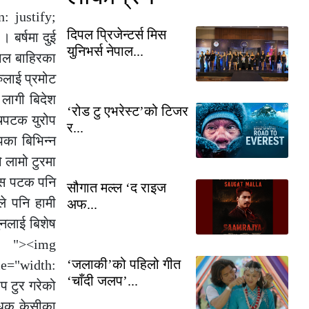
n: justify;
दिपल प्रिजेन्टर्स मिस
। बर्षमा दुई
युनिभर्स नेपाल...
पाल बाहिरका
रुलाई प्रमोट
 लागी बिदेश
‘रोड टु एभरेस्ट’को टिजर
ँचपटक युरोप
र...
ोपका बिभिन्न
 लामो टुरमा
‘यस पटक पनि
सौगात मल्ल ‘द राइज
ले पनि हामी
अफ...
ुनलाई बिशेष
 "><img
‘जलाकी’को पहिलो गीत
le="width:
‘चाँदी जलप’...
प टुर गरेको
बाधक केसीका