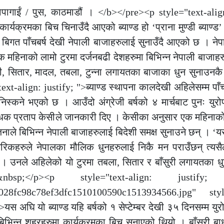
ापागाईं / पुस, काठमाडौं । </b></pre><p style="text-alig
्यक्रमका बिच चिनाउँदै आएको ब्याण्ड हो ‘प्राना मुण्डी ब्याण्ड’ 
े बिगत पाँचबर्ष देखी नेपाली बाजाहरुलाई सुनाउँदै आएको छ । ने
 एक महिनाको लामो टुरमा दर्जनबढी देशहरुमा बिभिन्न नेपाली बाजाह
रंगी, सितार, मादल, तबला, टुन्ना लगायतका बाजाका धुन सुनाउनकै
xt-align: justify; ">ब्याण्ड स्थापना कालदेखी अहिलेसम्म पा
मा निस्कने भएको छ । आउँदो अंग्रेजी बर्षको ४ मार्चबाट पुनः युर
ी बाधक प्रताप केसीले जानकारी दिए । केसीका अनुसार एक महिनाको
जनाले बिभिन्न नेपाली बाजाहरुलाई बिदेशी समक्ष सुनाउने छन् । 
रिकहरुले नेपालका मौलिक धुनहरुलाई निकै मन पराउँछन् त्यसै
ने । उनले अहिलेको यो टुरमा तबला, सितार र बाँसुरी लगायतका ध
sp;</p><p style="text-align: justify;
f218028fc98c78ef3dfc1510100590c1513934566.jpg" sty
अघि यो ब्याण्ड यहि बर्षको १ सेप्टेम्बर देखी ३५ दिनसम्म युरो
 बिभिन्न शहरहरुमा कार्यक्रमका बिच सुनाएको थियो । बाँसुरी 