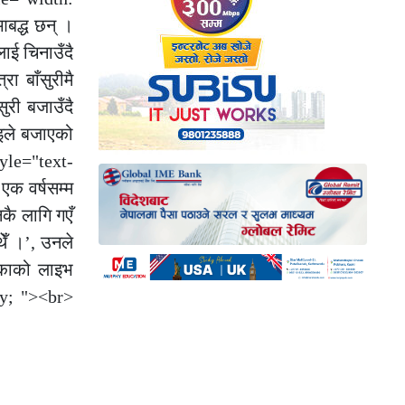
आबद्ध छन् ।
लाई चिनाउँदै
ा बाँसुरीमै
ुरी बजाउँदै
ाइले बजाएको
yle="text-
एक वर्षसम्म
कै लागि गएँ
थेँ ।’, उनले
भाकाको लाइभ
fy; "><br>