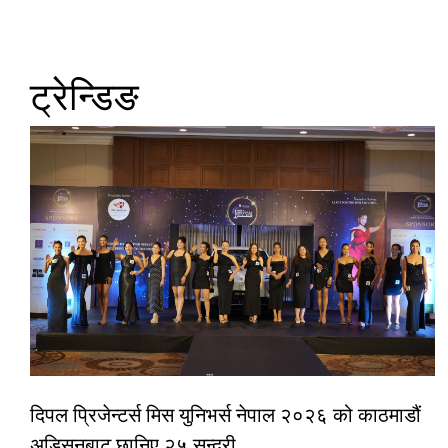
ट्रेन्डिङ
दिपल प्रिजेन्टर्स मिस युनिभर्स नेपाल २०२६ को काठमाडौं
अडिसनबाट छानिए २५ सुन्दरी