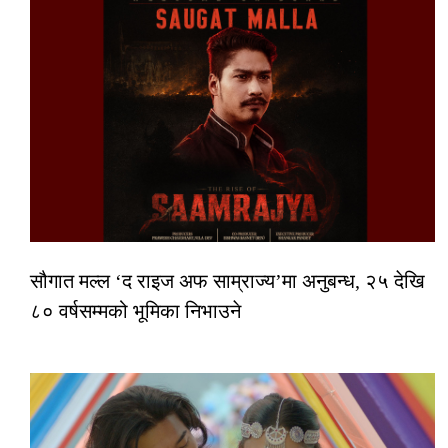
सौगात मल्ल ‘द राइज अफ साम्राज्य’मा अनुबन्ध, २५ देखि
८० वर्षसम्मको भूमिका निभाउने