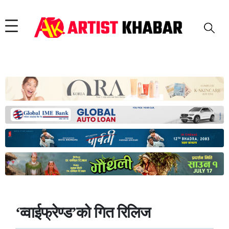
‘व्वाईफ्रेण्ड’को गित रिलिज