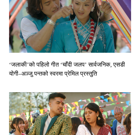
‘जलाकी’को पहिलो गीत ‘चाँदी जलप’ सार्वजनिक, एसडी
योगी–अञ्जु पन्तको स्वरमा प्रेमिल प्रस्तुति