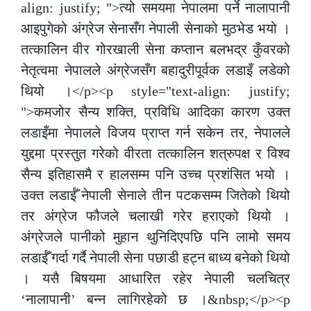
align: justify; ">त्यो समयमा नेपालमा पर्ने नालापानी
आइपुगेको अंग्रेज सेनासँग नेपाली सेनाको मुठभेड भयो ।
तत्कालिन वीर गोरखाली सेना कप्तान बलभद्र कुँवरको
नेतृत्वमा नेपालले अंग्रेजसँग बहादुरीपूर्वक लडाइँ लडेको
थियो ।</p><p style="text-align: justify;
">कमजोर सैन्य शक्ति, प्रविधि आदिका कारण उक्त
लडाइँमा नेपालले विजय प्राप्त गर्न सकेन तर, नेपालले
युद्दमा प्रस्तुत गरेको वीरता तत्कालिन शत्रुपक्ष र विश्व
सैन्य इतिहासमै र हालसम्म पनि उच्च प्रशंसित भयो ।
उक्त लडाईँ नेपाली सेनाले तीन पटकसम्म जितेको थियो
तर अंग्रेज फौजले चलाखी गरेर हराएको थियो ।
अंग्रेजले पानीको मुहान थुनिदिएपछि पनि लामो समय
लडाईँ गर्दा गर्दै नेपाली सेना पछाडी हट्न बाध्य बनेको थियो
। यसै बिषयमा आधारित रहेर नेपाली चलचित्र
‘नालापानी’ बन्न लागिरहेको छ ।&nbsp;</p><p