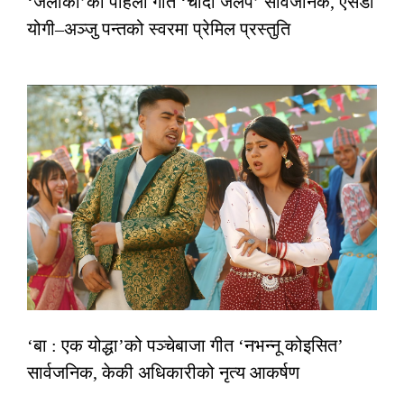
‘जलाकी’को पहिलो गीत ‘चाँदी जलप’ सार्वजनिक, एसडी
योगी–अञ्जु पन्तको स्वरमा प्रेमिल प्रस्तुति
‘बा : एक योद्धा’को पञ्चेबाजा गीत ‘नभन्नू कोइसित’
सार्वजनिक, केकी अधिकारीको नृत्य आकर्षण