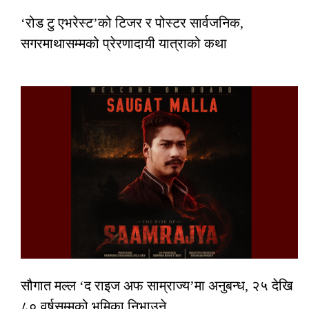
‘रोड टु एभरेस्ट’को टिजर र पोस्टर सार्वजनिक,
सगरमाथासम्मको प्रेरणादायी यात्राको कथा
सौगात मल्ल ‘द राइज अफ साम्राज्य’मा अनुबन्ध, २५ देखि
८० वर्षसम्मको भूमिका निभाउने