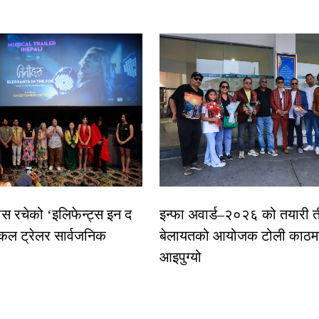
ास रचेको ‘इलिफेन्ट्स इन द
इन्फा अवार्ड–२०२६ को तयारी त
कल ट्रेलर सार्वजनिक
बेलायतको आयोजक टोली काठमा
आइपुग्यो