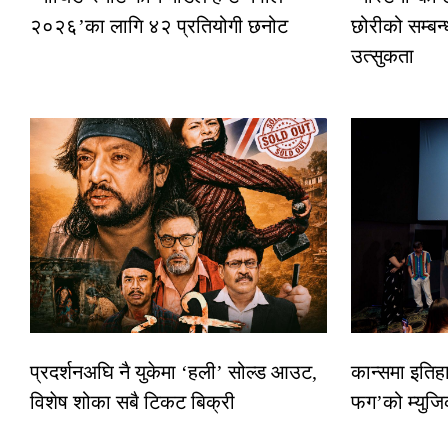
२०२६’का लागि ४२ प्रतियोगी छनोट
छोरीको सम्बन्
उत्सुकता
प्रदर्शनअघि नै युकेमा ‘हली’ सोल्ड आउट,
कान्समा इतिह
विशेष शोका सबै टिकट बिक्री
फग’को म्युजि