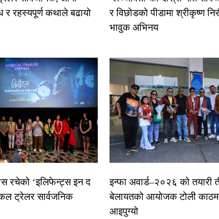
ध र रहस्यपूर्ण कथाले बढायो
र विछोडको पीडामा श्रीकृष्ण नि
भावुक अभिनय
ास रचेको ‘इलिफेन्ट्स इन द
इन्फा अवार्ड–२०२६ को तयारी त
कल ट्रेलर सार्वजनिक
बेलायतको आयोजक टोली काठमा
आइपुग्यो