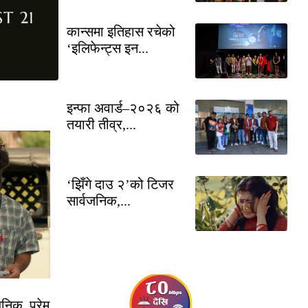
कान्समा इतिहास रचेको
‘इलिफेन्ट्स इन...
इन्फा अवार्ड–२०२६ को
तयारी तीव्र,...
‘झिँगे दाउ २’को टिजर
सार्वजनिक,...
निक, प्रेम