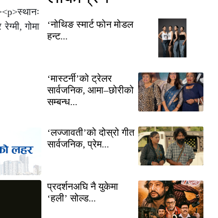
><p>स्थानः
‘नोथिङ स्मार्ट फोन मोडल
ेग्मी, गोमा
हन्ट...
‘मास्टर्नी’को ट्रेलर
सार्वजनिक, आमा–छोरीको
सम्बन्ध...
‘लज्जावती’को दोस्रो गीत
सार्वजनिक, प्रेम...
प्रदर्शनअघि नै युकेमा
‘हली’ सोल्ड...