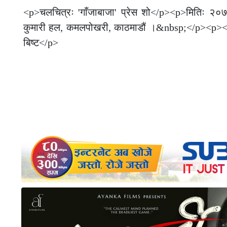
<p>चलचित्रः 'गाँजाबाजा' प्रेस शो</p><p>मितिः २
कुमारी हल, कमलपोखरी, काठमाडौं ।&nbsp;</p><p><br></p
बिष्ट</p>