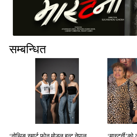
सम्बन्धित
‘नोथिङ स्मार्ट फोन मोडल हन्ट नेपाल
‘मास्टर्नी’को