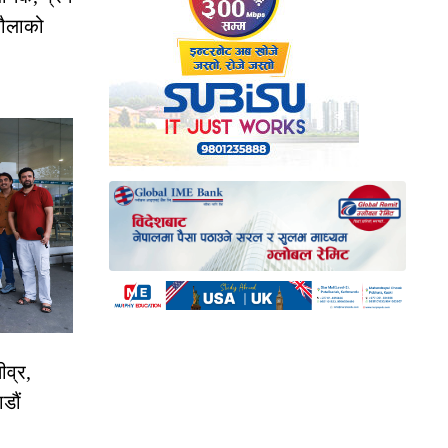
रौलाको
ीव्र,
डौं