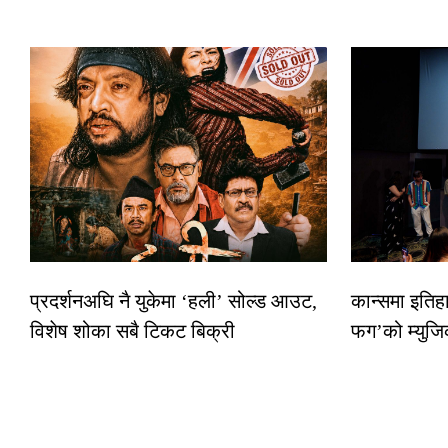
प्रदर्शनअघि नै युकेमा ‘हली’ सोल्ड आउट,
कान्समा इतिह
विशेष शोका सबै टिकट बिक्री
फग’को म्युजि