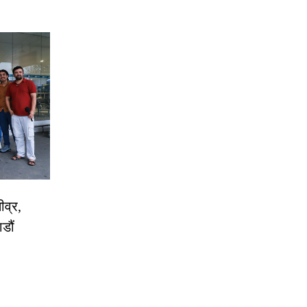
ीव्र,
डौं