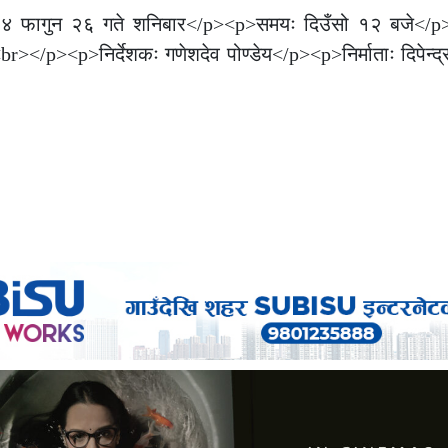
०७४ फागुन २६ गते शनिबार</p><p>समयः दिउँसो १२ बजे</p
><p>निर्देशकः गणेशदेव पोण्डेय</p><p>निर्माताः दिपेन्द्र र