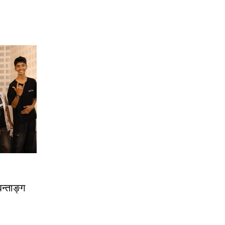
िन्ताङ्ग