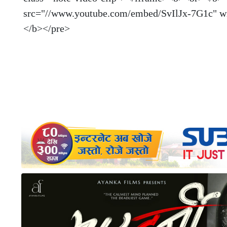
src="//www.youtube.com/embed/SvIlJx-7G1c" wi
</b></pre>