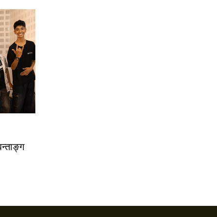
िन्ताङ्ग