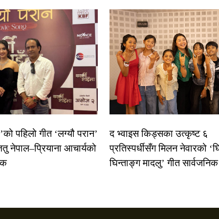
ा’को पहिलो गीत ‘लग्यौ परान’
द भ्वाइस किड्सका उत्कृष्ट ६
ितु नेपाल–प्रियाना आचार्यको
प्रतिस्पर्धीसँग मिलन नेवारको ‘घ
षक
घिन्ताङ्ग मादलु’ गीत सार्वजनिक