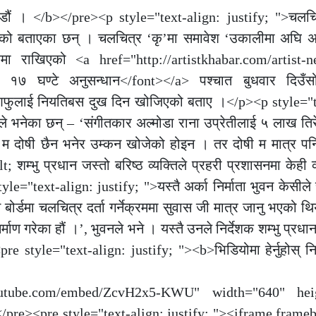
ाडौं । </b></pre><p style="text-align: justify; ">चलचि
ाइएको बताएका छन् । चलचित्र ‘कृ’मा समावेश ‘उकालीमा अघि 
मा राखिएको <a href="http://artistkhabar.com/artist-
 १७ घण्टे अनुसन्धान</font></a> पश्चात बुधवार दिउँस
लेर आफुलाई नियतिबस दुख दिन खोजिएको बताए ।</p><p style="
ले भनेका छन् – ‘संगीतकार अल्मोडा राना उप्रेतीलाई ५ लाख तिरे
ँ । म दोषी छैन भनेर उम्कन खोजेको होइन । तर दोषी म मात्र प
्भु प्रधान जस्तो बरिष्ठ व्यक्तिले प्रहरी प्रशासनमा केही व्य
yle="text-align: justify; ">यस्तै अर्का निर्माता भुवन केसील
ोर्डमा चलचित्र दर्ता गर्नेक्रममा सुवास जी मात्र जानु भएको थि
िर्माण गरेका हौं ।’, भुवनले भने । यस्तै उनले निर्देशक शम्भु प्रधा
 style="text-align: justify; "><b>भिडियोमा हेर्नुहोस् निर
outube.com/embed/ZcvH2x5-KWU" width="640" hei
pre><pre style="text-align: justify; "><iframe frame