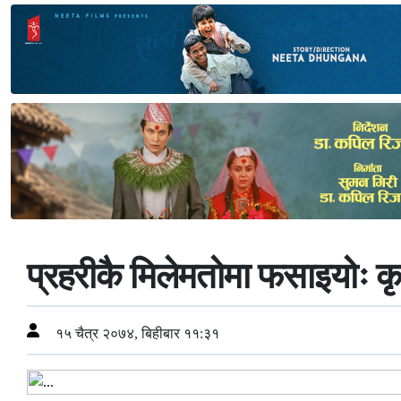
प्रहरीकै मिलेमतोमा फसाइयोः कृ 
१५ चैत्र २०७४, बिहीबार ११:३१