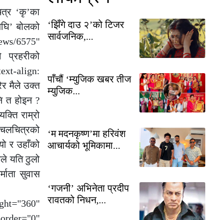
त्र ‘कृ’का
‘झिँगे दाउ २’को टिजर
अघि’ बोलको
सार्वजनिक,...
news/6575"
ो प्रहरीको
text-align:
पाँचौं ‘म्युजिक खबर तीज
र मैले उक्त
म्युजिक...
नि त होइन ?
क्ति राम्रो
े चलचित्रको
‘म मदनकृष्ण’मा हरिवंश
यो र उहाँको
आचार्यको भूमिकामा...
नले यति ठुलो
्माता सुवास
‘गजनी’ अभिनेता प्रदीप
रावतको निधन,...
ght="360"
border="0"