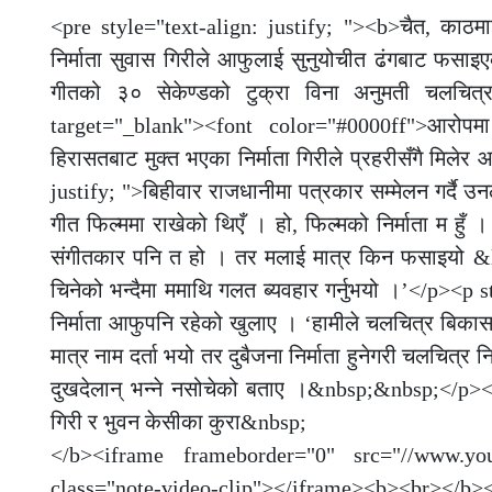
<pre style="text-align: justify; "><b>चैत, काठम
निर्माता सुवास गिरीले आफुलाई सुनुयोचीत ढंगबाट फस
गीतको ३० सेकेण्डको टुक्रा विना अनुमती चलचित्र
target="_blank"><font color="#0000ff">आरोपमा
हिरासतबाट मुक्त भएका निर्माता गिरीले प्रहरीसँगै मि
justify; ">बिहीवार राजधानीमा पत्रकार सम्मेलन गर्दै उन
गीत फिल्ममा राखेको थिएँ । हो, फिल्मको निर्माता म हु
संगीतकार पनि त हो । तर मलाई मात्र किन फसाइयो &lt; शम
चिनेको भन्दैमा ममाथि गलत ब्यवहार गर्नुभयो ।’</p><p st
निर्माता आफुपनि रहेको खुलाए । ‘हामीले चलचित्र बिकास ब
मात्र नाम दर्ता भयो तर दुबैजना निर्माता हुनेगरी चलचित्र न
दुखदेलान् भन्ने नसोचेको बताए ।&nbsp;&nbsp;</p><pre
गिरी र भुवन केसीका कुरा&nbsp;
</b><iframe frameborder="0" src="//www.y
class="note-video-clip"></iframe><b><br></b></