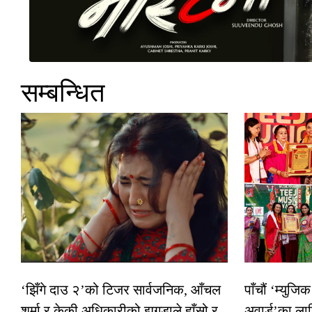
सम्बन्धित
‘झिँगे दाउ २’को टिजर सार्वजनिक, आँचल
पाँचौं ‘म्युज
शर्मा र केकी अधिकारीको झगडाले हाँसो र
अवार्ड’का ला