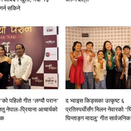
 गर्न सकिने
ा’को पहिलो गीत ‘लग्यौ परान’
द भ्वाइस किड्सका उत्कृष्ट ६
ितु नेपाल–प्रियाना आचार्यको
प्रतिस्पर्धीसँग मिलन नेवारको ‘घ
षक
घिन्ताङ्ग मादलु’ गीत सार्वजनिक