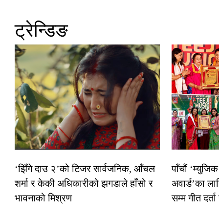
ट्रेन्डिङ
‘झिँगे दाउ २’को टिजर सार्वजनिक, आँचल
पाँचौं ‘म्युज
शर्मा र केकी अधिकारीको झगडाले हाँसो र
अवार्ड’का ला
भावनाको मिश्रण
सम्म गीत दर्ता