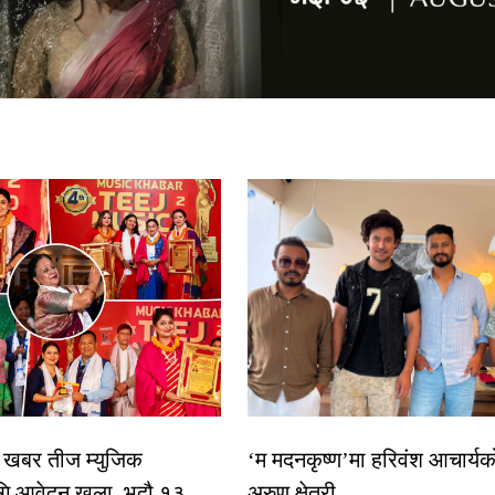
िक खबर तीज म्युजिक
‘म मदनकृष्ण’मा हरिवंश आचार्यक
गि आवेदन खुला, भदौ १३
अरुण क्षेत्री