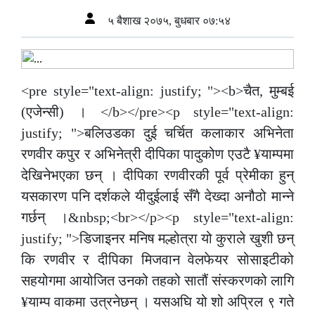
५ बैशाख २०७५, बुधबार ०७:५४
<pre style="text-align: justify; "><b>चैत, मुम्बई
(एजेन्सी) । </b></pre><p style="text-align:
justify; ">बलिउडका दुई चर्चित कलाकार अभिनेता
रणवीर कपुर र अभिनेत्री दीपिका पादुकोण एउटै ¥याम्पमा
देखिनेभएका छन् । दीपिका रणवीरकी पूर्व प्रेमीका हुन्
यसकारण पनि दर्शकले यीदुईलाई सँगै देख्दा अनौठो मान्ने
गर्छन् ।&nbsp;<br></p><p style="text-align:
justify; ">डिजाइनर मनिष मल्होत्रा यो कुराले खुशी छन्
कि रणवीर र दीपिका मिजवान वेलफेयर सोसाइटीको
सहयोगमा आयोजित उनको तहको सातौं संस्करणको लागि
¥याम्प वाकमा उत्रनेछन् । यसअघि यो शो अप्रिल ९ गते