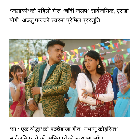
‘जलाकी’को पहिलो गीत ‘चाँदी जलप’ सार्वजनिक, एसडी
योगी–अञ्जु पन्तको स्वरमा प्रेमिल प्रस्तुति
‘बा : एक योद्धा’को पञ्चेबाजा गीत ‘नभन्नू कोइसित’
सार्वजनिक, केकी अधिकारीको नृत्य आकर्षण