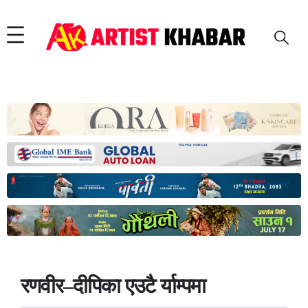
रणवीर–दीपिका एउटै र्याम्पमा