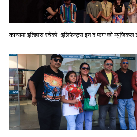
कान्समा इतिहास रचेको ‘इलिफेन्ट्स इन द फग’को म्युजिकल ट