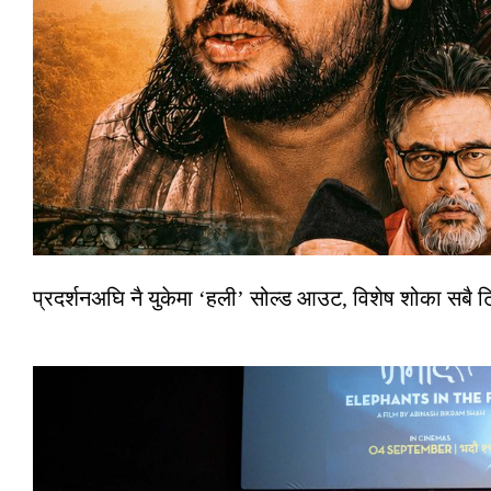
प्रदर्शनअघि नै युकेमा ‘हली’ सोल्ड आउट, विशेष शोका सबै 