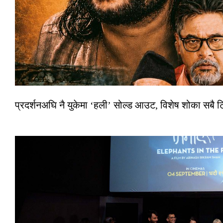
प्रदर्शनअघि नै युकेमा ‘हली’ सोल्ड आउट, विशेष शोका सबै 