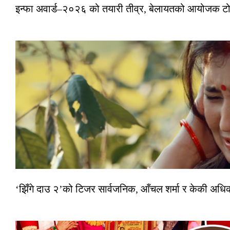
इन्फा अवार्ड–२०२६ को तयारी तीव्र, बेलायतको आयोजक टोल
‘झिँगे दाउ २’को टिजर सार्वजनिक, आँचल शर्मा र केकी अधि