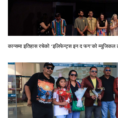
कान्समा इतिहास रचेको ‘इलिफेन्ट्स इन द फग’को म्युजिकल ट