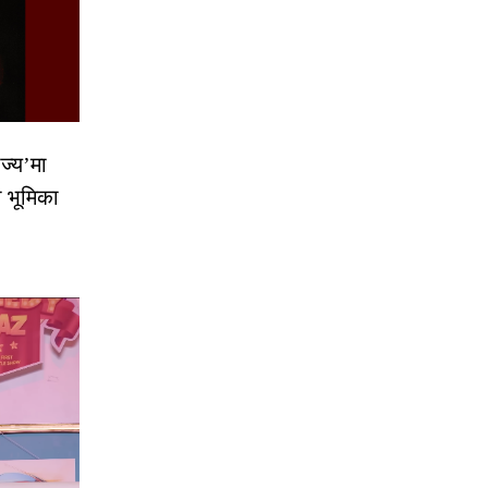
ज्य’मा
ो भूमिका