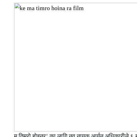
म तिम्रो होइनर’ का लागि नव नायक आर्यन अधिकारीले ६ 