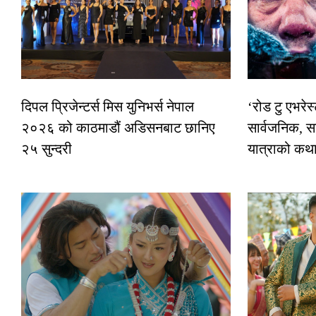
दिपल प्रिजेन्टर्स मिस युनिभर्स नेपाल
‘रोड टु एभरे
२०२६ को काठमाडौं अडिसनबाट छानिए
सार्वजनिक, स
२५ सुन्दरी
यात्राको कथ