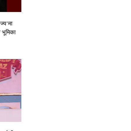
ज्य’मा
ो भूमिका