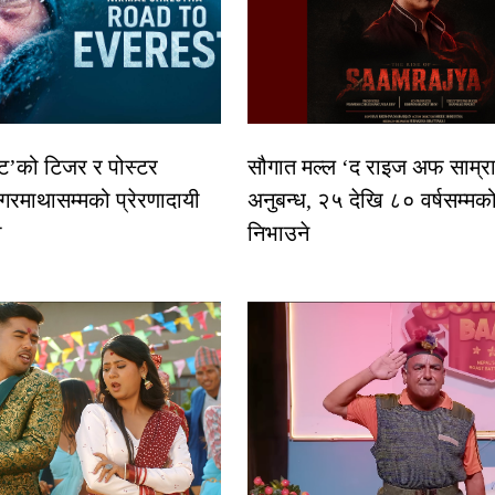
स्ट’को टिजर र पोस्टर
सौगात मल्ल ‘द राइज अफ साम्रा
गरमाथासम्मको प्रेरणादायी
अनुबन्ध, २५ देखि ८० वर्षसम्मक
ा
निभाउने