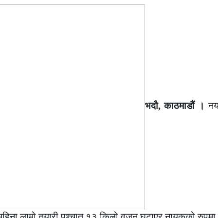
भदौ, काठमाडौं ।
नया
महिना लामो तयारी पश्चात १३ किलो वजन घटाएर नायकको रुपमा डे