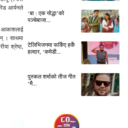
िड आर्यनले
‘बा : एक योद्धा’को
पञ्चेबाजा...
यक आकाशलाई
िन् । साथमा
टेलिभिजनमा फर्किए हर्के
या श्रेष्ठ,
हल्दार, ‘कमेडी...
पुस्कल शर्माको तीज गीत
‘मै...