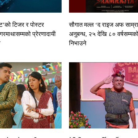
स्ट’को टिजर र पोस्टर
सौगात मल्ल ‘द राइज अफ साम्रा
गरमाथासम्मको प्रेरणादायी
अनुबन्ध, २५ देखि ८० वर्षसम्मक
ा
निभाउने