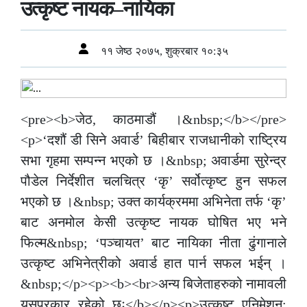
उत्कृष्ट नायक–नायिका
११ जेष्ठ २०७५, शुक्रबार १०:३५
<pre><b>जेठ, काठमाडौं ।&nbsp;</b></pre>
<p>‘दशौं डी सिने अवार्ड’ बिहीबार राजधानीको राष्ट्रिय
सभा गृहमा सम्पन्न भएको छ ।&nbsp; अवार्डमा सुरेन्द्र
पौडेल निर्देशीत चलचित्र ‘कृ’ सर्वोत्कृष्ट हुन सफल
भएको छ ।&nbsp; उक्त कार्यक्रममा अभिनेता तर्फ ‘कृ’
बाट अनमोल केसी उत्कृष्ट नायक घोषित भए भने
फिल्म&nbsp; ‘पञ्चायत’ बाट नायिका नीता ढुंगानाले
उत्कृष्ट अभिनेत्रीको अवार्ड हात पार्न सफल भईन् ।
&nbsp;</p><p><b><br>अन्य बिजेताहरुको नामावली
यसप्रकार रहेको छः</b></p><p>उत्कृष्ट एनिमेशन: