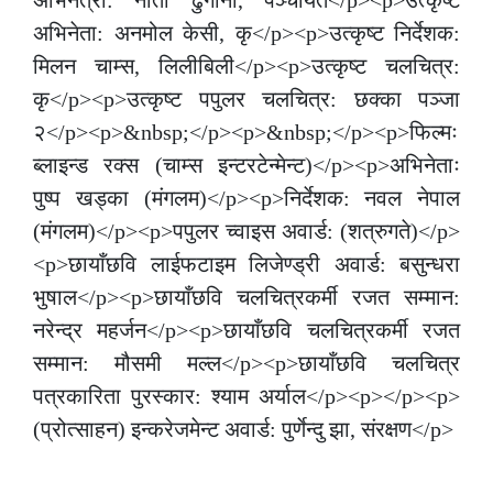
अभिनेत्री: नीता ढुंगाना, पञ्चायत</p><p>उत्कृष्ट
अभिनेता: अनमोल केसी, कृ</p><p>उत्कृष्ट निर्देशक:
मिलन चाम्स, लिलीबिली</p><p>उत्कृष्ट चलचित्र:
कृ</p><p>उत्कृष्ट पपुलर चलचित्र: छक्का पञ्जा
२</p><p>&nbsp;</p><p>&nbsp;</p><p>फिल्मः
ब्लाइन्ड रक्स (चाम्स इन्टरटेन्मेन्ट)</p><p>अभिनेताः
पुष्प खड्का (मंगलम)</p><p>निर्देशक: नवल नेपाल
(मंगलम)</p><p>पपुलर च्वाइस अवार्ड: (शत्रुगते)</p>
<p>छायाँछवि लाईफटाइम लिजेण्ड्री अवार्ड: बसुन्धरा
भुषाल</p><p>छायाँछवि चलचित्रकर्मी रजत सम्मान:
नरेन्द्र महर्जन</p><p>छायाँछवि चलचित्रकर्मी रजत
सम्मान: मौसमी मल्ल</p><p>छायाँछवि चलचित्र
पत्रकारिता पुरस्कार: श्याम अर्याल</p><p></p><p>
(प्रोत्साहन) इन्करेजमेन्ट अवार्ड: पुर्णेन्दु झा, संरक्षण</p>