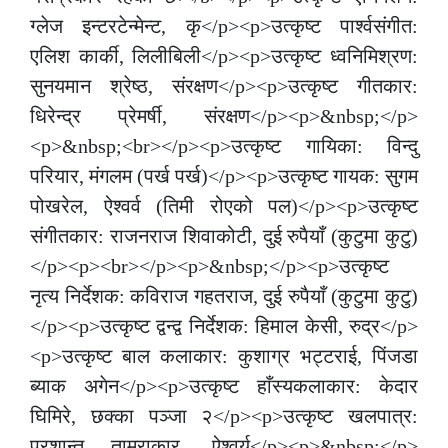
ग्लेज इन्टरटेन्मेन्ट, कृ</p><p>उत्कृष्ट पार्श्वसंगीत:
एलिश कार्की, लिलीबिली</p><p>उत्कृष्ट ध्वनिमिश्रण:
सुनयमान श्रेष्ठ, संरक्षण</p><p>उत्कृष्ट गीतकार:
धिरेन्द्र प्रेमर्षी, संरक्षण</p><p>&nbsp;</p>
<p>&nbsp;<br></p><p>उत्कृष्ट गायिका: विन्दु
परियार, मंगलम (पर्ख पर्ख)</p><p>उत्कृष्ट गायक: सुगम
पोखरेल, ऐश्वर्व (तिमी रोएको पल)</p><p>उत्कृष्ट
संगीतकार: राजनराज शिवाकोटी, दुई रुपैयाँ (कुटुमा कुटु)
</p><p><br></p><p>&nbsp;</p><p>उत्कृष्ट
नृत्य निर्देशक: कविराज गहतराज, दुई रुपैयाँ (कुटुमा कुटु)
</p><p>उत्कृष्ट द्वन्द्व निर्देशक: हिमाल केसी, रुद्र</p>
<p>उत्कृष्ट बाल कलाकार: कुशाग्र भट्टराई, पिंजडा
ब्याक अगेन</p><p>उत्कृष्ट हाँस्यकलाकार: केदार
घिमिरे, छक्का पञ्जा २</p><p>उत्कृष्ट खलपात्र:
प्रशान्त ताम्राकार, ऐश्वर्य</p><p>&nbsp;</p>