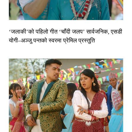
‘जलाकी’को पहिलो गीत ‘चाँदी जलप’ सार्वजनिक, एसडी
योगी–अञ्जु पन्तको स्वरमा प्रेमिल प्रस्तुति