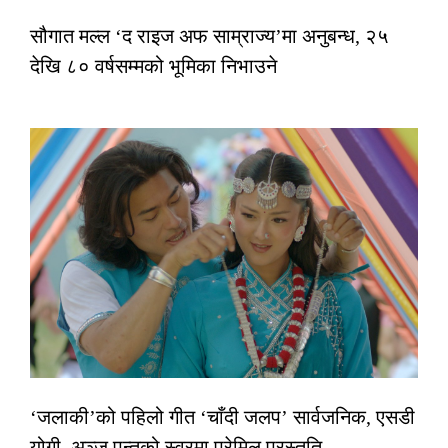
सौगात मल्ल ‘द राइज अफ साम्राज्य’मा अनुबन्ध, २५
देखि ८० वर्षसम्मको भूमिका निभाउने
‘जलाकी’को पहिलो गीत ‘चाँदी जलप’ सार्वजनिक, एसडी
योगी–अञ्जु पन्तको स्वरमा प्रेमिल प्रस्तुति