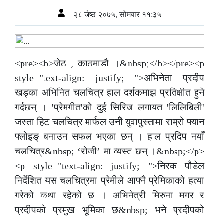
२८ जेष्ठ २०७५, सोमबार ११:३५
<pre><b>जेठ , काठमाडौ ।&nbsp;</b></pre><p
style="text-align: justify; ">अभिनेता प्रदीप
खड्का अभिनित चलचित्र हाल दर्शकमाझ प्रतिक्षीत हुने
गर्दछन् । 'प्रेमगीत'को दुई सिरिज लगायत 'लिलिबिली'
जस्ता हिट चलचित्र मार्फल उनीे युवापुस्तामा राम्रो फ्यान
फ्लोइङ् बनाउन सफल भएका छन् । हाल प्रदिप नयाँ
चलचित्र&nbsp; ‘रोजी’ मा व्यस्त छन् ।&nbsp;</p>
<p style="text-align: justify; ">निरक पौडेल
निर्देशित यस चलचित्रमा प्रेमीले आफ्नै प्रेमिकाको हत्या
गरेको कथा रहेको छ । अभिनेत्री मिरुना मगर र
प्रदीपको प्रमुख भूमिका छ&nbsp; भने प्रदीपको