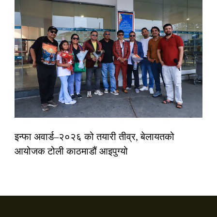
इन्फा अवार्ड–२०२६ को तयारी तीव्र, बेलायतको
आयोजक टोली काठमाडौं आइपुग्यो