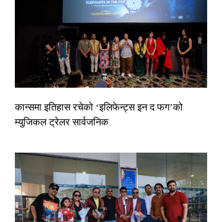
कान्समा इतिहास रचेको ‘इलिफेन्ट्स इन द फग’को
म्युजिकल ट्रेलर सार्वजनिक