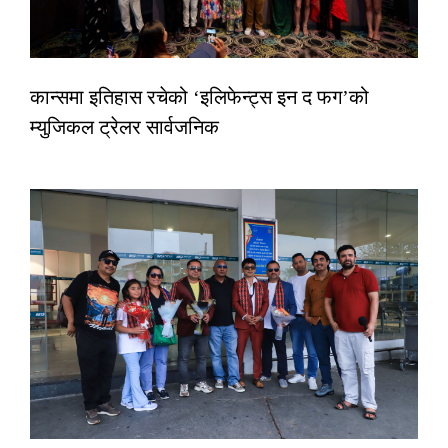
कान्समा इतिहास रचेको ‘इलिफेन्ट्स इन द फग’को
म्युजिकल ट्रेलर सार्वजनिक