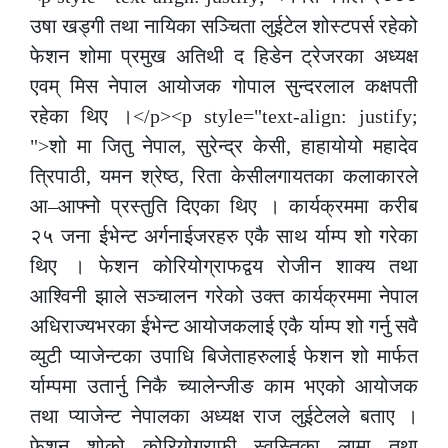
उषा खड्गी तथा नायिका सञ्चिता लुईटेल शोस्टपर्स रहेको
फेशन शोमा प्रमुख अतिथी द हिडेन ट्रेजरका अध्यक्ष
एवम् मिस नेपाल आयोजक गोपाल सुन्दरलाल कक्षपती
रहेका थिए ।</p><p style="text-align: justify;
">शो मा जितु नेपाल, सुरेन्द्र केसी, हाहायोयो महादेव
त्रिपाठी, यमन श्रेष्ठ, रिता केसीलगायतका कलाकारले
आ–आफ्नो प्रस्तुति दिएका थिए । कार्यक्रममा करीब
२५ जना ईभेन्ट अर्गनाईजरहरु एकै साथ र्याम्प शो गरेका
थिए । फेशन कोरियोग्राफद्वय रोजीन शाक्य तथा
आश्विनी झाले सञ्चालन गरेको उक्त कार्यक्रममा नेपाल
अधिराज्यभरका ईभेन्ट आयोजकलाई एकै र्याम्प शो गर्नु सवै
व्युटी प्याजेन्टका उपाधि बिजेताहरुलाई फेशन शो मार्फत
र्याम्पमा उतार्नु निकै च्यालेन्जीङ काम भएको आयोजक
तथा प्याजेन्ट नेपालका अध्यक्ष राज लुईटेलले बताए ।
फेशन शोको कोरियोग्राफी स्वस्तिका लामा तथा