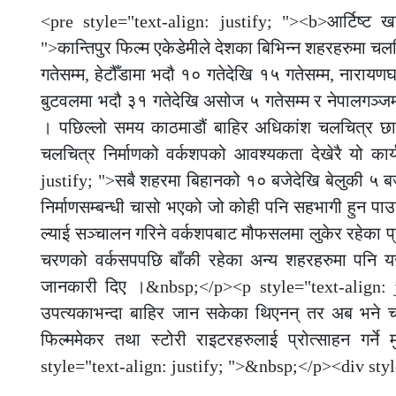
<pre style="text-align: justify; "><b>आर्टिष्ट 
">कान्तिपुर फिल्म एकेडेमीले देशका बिभिन्न शहरहरुमा चल
गतेसम्म, हेटौँडामा भदौ १० गतेदेखि १५ गतेसम्म, नाराय
बुटवलमा भदौ ३१ गतेदेखि असोज ५ गतेसम्म र नेपालगञ्ज
। पछिल्लो समय काठमाडौं बाहिर अधिकांश चलचित्र छायांकन
चलचित्र निर्माणको वर्कशपको आवश्यकता देखेरै यो क
justify; ">सबै शहरमा बिहानको १० बजेदेखि बेलुकी ५ बजे
निर्माणसम्बन्धी चासो भएको जो कोही पनि सहभागी हुन पाउने
ल्याई सञ्चालन गरिने वर्कशपबाट मौफसलमा लुकेर रहेका प
चरणको वर्कसपपछि बाँकी रहेका अन्य शहरहरुमा पनि यस्त
जानकारी दिए ।&nbsp;</p><p style="text-align: jus
उपत्यकाभन्दा बाहिर जान सकेका थिएनन् तर अब भने चलचित
फिल्ममेकर तथा स्टोरी राइटरहरुलाई प्रोत्साहन गर्ने
style="text-align: justify; ">&nbsp;</p><div styl