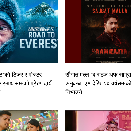
स्ट’को टिजर र पोस्टर
सौगात मल्ल ‘द राइज अफ साम्रा
गरमाथासम्मको प्रेरणादायी
अनुबन्ध, २५ देखि ८० वर्षसम्मक
ा
निभाउने