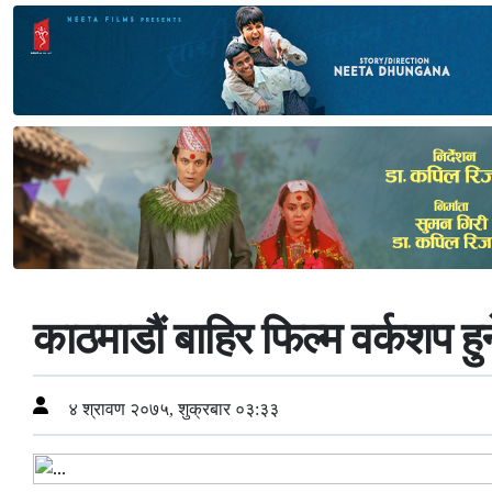
काठमाडौं बाहिर फिल्म वर्कशप हुन
४ श्रावण २०७५, शुक्रबार ०३:३३