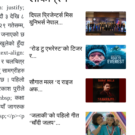
: justify;
दिपल प्रिजेन्टर्स मिस
दौ ३ देखि ८
युनिभर्स नेपाल...
२९ गतेसम्म,
ले जनाएको छ
ुलेको हुँदा
‘रोड टु एभरेस्ट’को टिजर
ext-align:
र...
छ र चलचित्र
् सामग्रीहरु
नेछ । पहिलो
सौगात मल्ल ‘द राइज
रकाश पुरीले
अफ...
bsp; कक्षा
नयाँ जागरुक
‘जलाकी’को पहिलो गीत
bsp;</p><p
‘चाँदी जलप’...