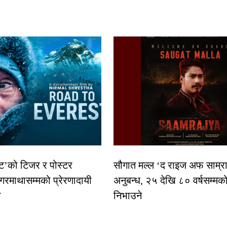
स्ट’को टिजर र पोस्टर
सौगात मल्ल ‘द राइज अफ साम्रा
गरमाथासम्मको प्रेरणादायी
अनुबन्ध, २५ देखि ८० वर्षसम्मक
ा
निभाउने