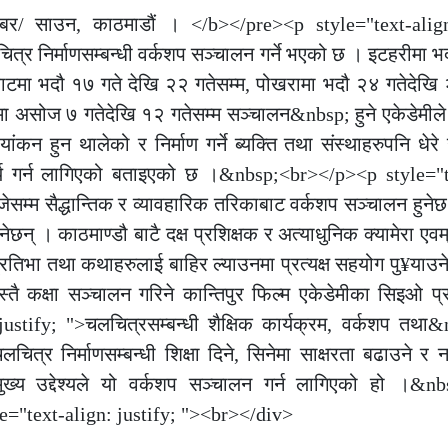
खबर/ साउन, काठमाडौं । </b></pre><p style="text-align
चित्र निर्माणसम्बन्धी वर्कशप सञ्चालन गर्ने भएको छ । इटहरीमा भ
णघाटमा भदौ १७ गते देखि २२ गतेसम्म, पोखरामा भदौ २४ गतेदेखि 
मा असोज ७ गतेदेखि १२ गतेसम्म सञ्चालन&nbsp; हुने एकेडेमी
 हुन थालेको र निर्माण गर्ने ब्यक्ति तथा संस्थाहरुपनि धेरे ख
ार्य गर्न लागिएको बताइएको छ ।&nbsp;<br></p><p style="t
सम्म सैद्धान्तिक र व्यावहारिक तरिकाबाट वर्कशप सञ्चालन हुने
छन् । काठमाण्डौ बाटै दक्ष प्रशिक्षक र अत्याधुनिक क्यामेरा एवम
्रतिभा तथा कथाहरुलाई बाहिर ल्याउनमा प्रत्यक्ष सहयोग पु¥याउ
ै कक्षा सञ्चालन गरिने कान्तिपुर फिल्म एकेडेमीका सिइओ प्
tify; ">चलचित्रसम्बन्धी शैक्षिक कार्यक्रम, वर्कशप तथा&n
्र निर्माणसम्बन्धी शिक्षा दिने, सिनेमा साक्षरता बढाउने र 
 मुख्य उद्देश्यले यो वर्कशप सञ्चालन गर्न लागिएको हो ।&n
e="text-align: justify; "><br></div>