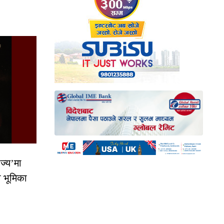
ज्य’मा
ो भूमिका