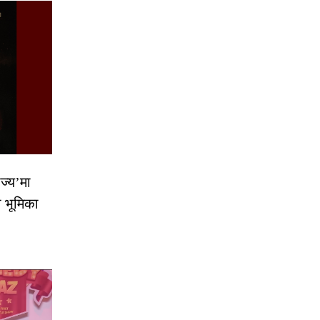
ज्य’मा
ो भूमिका