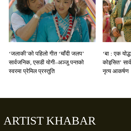
‘जलाकी’को पहिलो गीत ‘चाँदी जलप’
‘बा : एक योद्
सार्वजनिक, एसडी योगी–अञ्जु पन्तको
कोइसित’ सार
स्वरमा प्रेमिल प्रस्तुति
नृत्य आकर्षण
ARTIST KHABAR