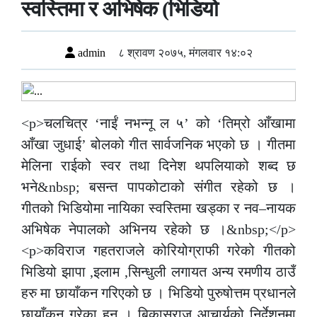
स्वस्तिमा र अभिषेक (भिडियो
admin
८ श्रावण २०७५, मंगलवार १४:०२
<p>चलचित्र ‘नाईं नभन्नू ल ५’ को ‘तिम्रो आँखामा
आँखा जुधाई’ बोलको गीत सार्वजनिक भएको छ । गीतमा
मेलिना राईको स्वर तथा दिनेश थपलियाको शब्द छ
भने&nbsp; बसन्त पापकोटाको संगीत रहेको छ ।
गीतको भिडियोमा नायिका स्वस्तिमा खड्का र नव–नायक
अभिषेक नेपालको अभिनय रहेको छ ।&nbsp;</p>
<p>कविराज गहतराजले कोरियोग्राफी गरेको गीतको
भिडियो झापा ,इलाम ,सिन्धुली लगायत अन्य रमणीय ठाउँ
हरु मा छायाँकन गरिएको छ । भिडियो पुरुषोत्तम प्रधानले
छायाँकन गरेका हुन् । बिकासराज आचार्यको निर्देशनमा