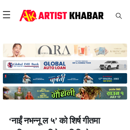
‘नाईं नभन्नू ल ५’ को शिर्ष गीतमा