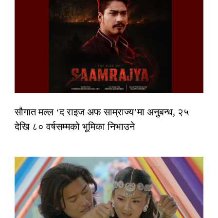
सौगात मल्ल ‘द राइज अफ साम्राज्य’मा अनुबन्ध, २५
देखि ८० वर्षसम्मको भूमिका निभाउने