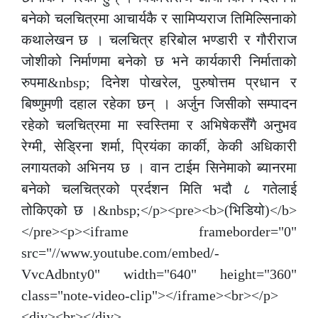
बनेको चलचित्रमा आचार्यकै र सामिप्यराज तिमिल्सिनाको
कथालेखन छ । चलचित्र हरिबोल भण्डारी र गौरीराज
जोशीको निर्माणमा बनेको छ भने कार्यकारी निर्माताको
रुपमा&nbsp; दिनेश पोखरेल, पुरुषोत्तम प्रधान र
बिष्णुमणी दहाल रहेका छन् । अर्जुन जिसीको सम्पादन
रहेको चलचित्रमा मा स्वस्तिमा र अभिषेकसँगै अनुभव
रेग्मी, सेड्रिना शर्मा, प्रियंका कार्की, केकी अधिकारी
लगायतको अभिनय छ । वान टाईम सिनेमाको ब्यानरमा
बनेको चलचित्रको प्रर्दशन मिति भदौ ८ गतेलाई
तोकिएको छ ।&nbsp;</p><pre><b>(भिडियो)</b>
</pre><p><iframe frameborder="0"
src="//www.youtube.com/embed/-
VvcAdbnty0" width="640" height="360"
class="note-video-clip"></iframe><br></p>
<div><br></div>