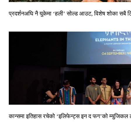
प्रदर्शनअघि नै युकेमा ‘हली’ सोल्ड आउट, विशेष शोका सबै 
कान्समा इतिहास रचेको ‘इलिफेन्ट्स इन द फग’को म्युजिकल ट