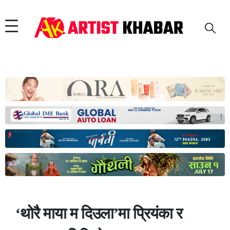
‘थोरै माया म दिउला’मा प्रियंका र