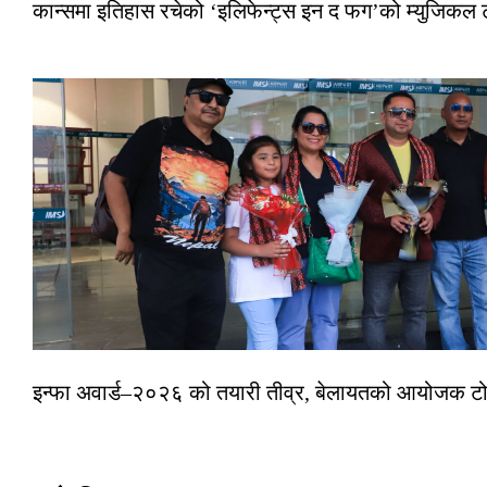
कान्समा इतिहास रचेको ‘इलिफेन्ट्स इन द फग’को म्युजिकल ट
इन्फा अवार्ड–२०२६ को तयारी तीव्र, बेलायतको आयोजक टोल