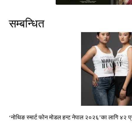
सम्बन्धित
‘नोथिङ स्मार्ट फोन मोडल हन्ट नेपाल २०२६’का लागि ४२ प