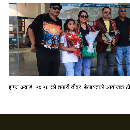
इन्फा अवार्ड–२०२६ को तयारी तीव्र, बेलायतको आयोजक टोल