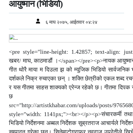
आयुष्मान (भिडियो)
६ माघ २०७५, आईतवार ०४:२४
<pre style="line-height: 1.42857; text-align: just
खबर/ माघ, काठमाडौं ।</span></pre><p>नायक आयुष्मान द
गीत थोरै माया म दिउला झ को म्युजिक भिडियो सार्वजनि
दर्शकले निक्र रुचाएका छन् । शक्ति छेत्रीको एकल शब्द 
र यस गीतमा साहस शाक्यको एरेन्ज रहेको छ। गीतमा दिपक र
छ ।&nbsp;<
src="http://artistkhabar.com/uploads/posts/9765
style="width: 1141px;"><br></p><p>संचारकर्मी तथा चलच
भिडियो निर्देशनमा अब्बल निर्देशक सुब्रतराज आचार्यले निर्
सम्पादन गरेका छन। सिनेमाटोग्राफर नवराज उप्रेतीले खिचे