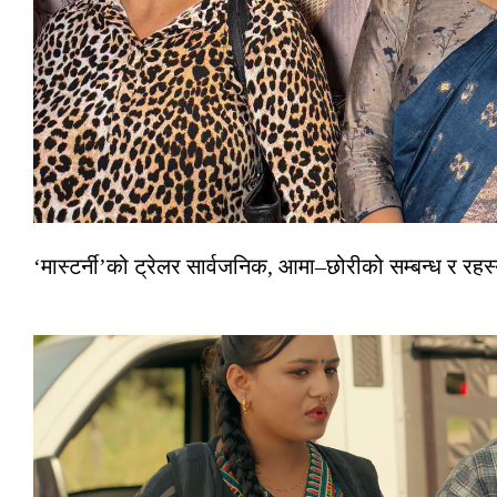
‘मास्टर्नी’को ट्रेलर सार्वजनिक, आमा–छोरीको सम्बन्ध र रहस्