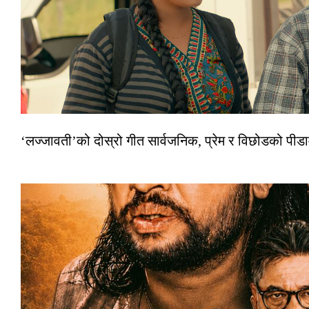
‘लज्जावती’को दोस्रो गीत सार्वजनिक, प्रेम र विछोडको पीड