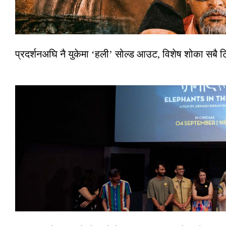
प्रदर्शनअघि नै युकेमा ‘हली’ सोल्ड आउट, विशेष शोका सबै 