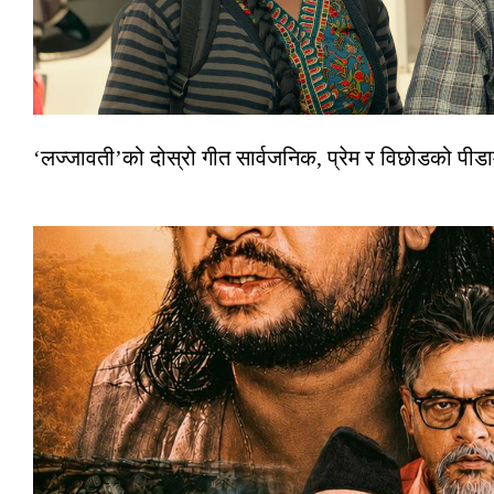
‘लज्जावती’को दोस्रो गीत सार्वजनिक, प्रेम र विछोडको पीड