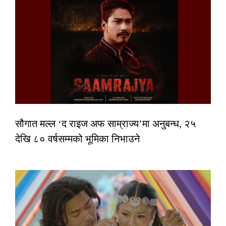
सौगात मल्ल ‘द राइज अफ साम्राज्य’मा अनुबन्ध, २५
देखि ८० वर्षसम्मको भूमिका निभाउने