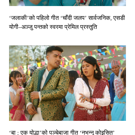
‘जलाकी’को पहिलो गीत ‘चाँदी जलप’ सार्वजनिक, एसडी
योगी–अञ्जु पन्तको स्वरमा प्रेमिल प्रस्तुति
‘बा : एक योद्धा’को पञ्चेबाजा गीत ‘नभन्नू कोइसित’