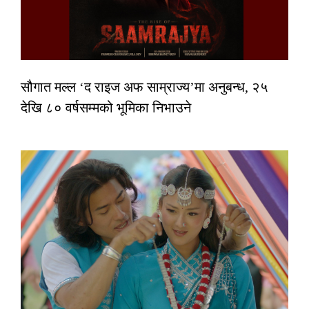
सौगात मल्ल ‘द राइज अफ साम्राज्य’मा अनुबन्ध, २५
देखि ८० वर्षसम्मको भूमिका निभाउने