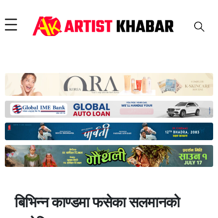
बिभिन्न काण्डमा फसेका सलमानको