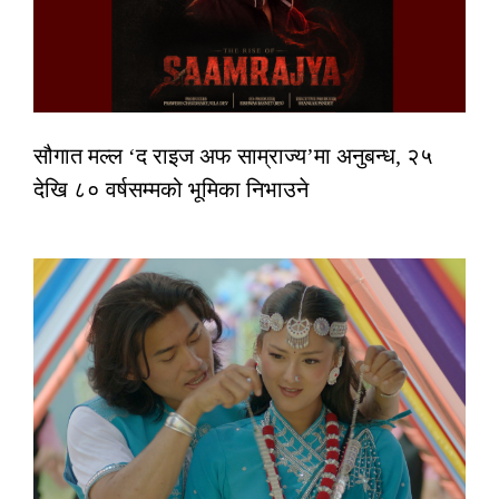
सौगात मल्ल ‘द राइज अफ साम्राज्य’मा अनुबन्ध, २५
देखि ८० वर्षसम्मको भूमिका निभाउने