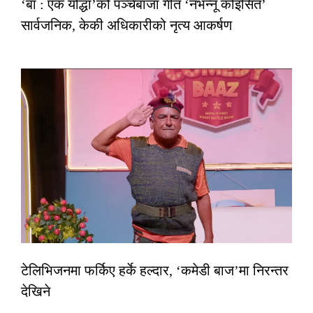
‘बा : एक योद्धा’को पञ्चेबाजा गीत ‘नभन्नू कोइसित’
सार्वजनिक, केकी अधिकारीको नृत्य आकर्षण
टेलिभिजनमा फर्किए हर्के हल्दार, ‘कमेडी बाज’मा निरन्तर
देखिने