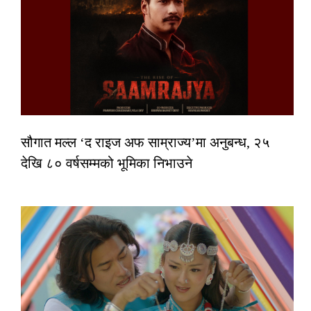
सौगात मल्ल ‘द राइज अफ साम्राज्य’मा अनुबन्ध, २५
देखि ८० वर्षसम्मको भूमिका निभाउने