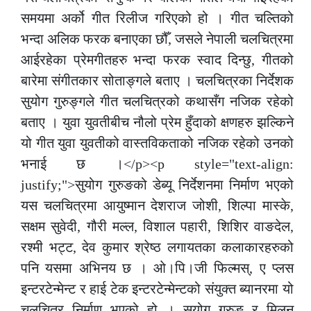
समयमा अर्को गीत रिलीज गरिएको हो । गीत चल्तिको
भन्दा अलिक फरक बनाएका छौँ, जसले नेपाली चलचित्रमा
आईरहेका प्रेमगीतहरु भन्दा फरक स्वाद दिन्छु, गीतको
बारेमा संगीतकार सोताङ्गले बताए । चलचित्रका निर्देशक
सुयोग गुरुङ्गले गीत चलचित्रको कथासँग नजिक रहेको
बताए । युवा युवतीबीच नौलो प्रेम हुँदाको क्षणहरु झल्किने
यो गीत युवा युवतीको वास्तविकताको नजिक रहेको उनको
भनाई छ ।</p><p style="text-align:
justify;">सुयोग गुरुङको डेब्यू निर्देशनमा निर्माण भएको
यस चलचित्रमा आयुष्मान देशराज जोशी, शिल्पा मास्के,
सक्षम सुवेदी, गौरी मल्ल, विशाल पहारी, शिशिर वाङदेल,
रश्मी भट्ट, देव कुमार श्रेष्ठ लगायतका कलाकारहरुको
पनि यसमा अभिनय छ । ओ।पि।जी फिल्मस्, ए प्लस
इन्टरटेन्मेन्ट र हाई टेक इन्टरटेन्मेन्टको संयुक्त ब्यानरमा यो
चलचित्र निर्माण भएको हो । सुयोग गुरुङ र मिलन