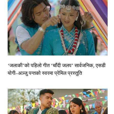
‘जलाकी’को पहिलो गीत ‘चाँदी जलप’ सार्वजनिक, एसडी
योगी–अञ्जु पन्तको स्वरमा प्रेमिल प्रस्तुति