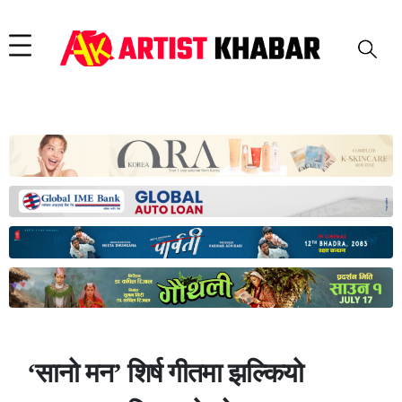
‘सानो मन’ शिर्ष गीतमा झल्कियो