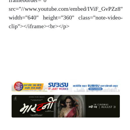
frameborder="0"
src="//www.youtube.com/embed/IViF_GvPZz8"
width="640" height="360" class="note-video-
clip"></iframe><br></p>