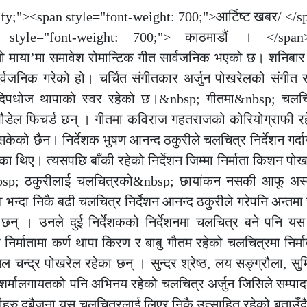
tify;"><span style="font-weight: 700;">आर्टिष्ट खबर/ </
an style="font-weight: 700;"> काठमाडौं । </span
तो माया’मा समावेश रोमान्टिक गीत सार्वजनिक भएको छ। शनिबार
 सार्वजनिक गरेको हो। चर्चित संगीतकार अर्जुन पोखरेलको संगीत 
र उदिपधोज थापाको स्वर रहेको छ।&nbsp; गीतमा&nbsp; चलचित
 पौडेल फिचर्ड छन् । गीतमा कविराज गहतराजको कोरियोग्राफी 
को छैन। निर्देशक भुषण आनन्द ठकुरीले चलचित्र निर्देशन गर्दागर्
 थिए। त्यसपछि बाँकी रहेको निर्देशन जिम्मा निर्माता किशन पो
&nbsp; ठकुरीलाई चलचित्रको&nbsp; छायांकन नसकी आफू अस
न्दा निकै बढी चलचित्र निर्देशन आनन्द ठकुरीले गरेपनि अन्तम
 छन् । उनले दुई निर्देशकको निर्देशनमा चलचित्र बने पनि य
िर्मातामा कर्ण थापा किरण र बाबु गौतम रहेको चलचित्रमा निर्मा
 ,कमल चन्द्र पोखरेल रहेका छन् । सुन्दर श्रेष्ठ, लय सङ्ग्रौला, स
र्मालगायतको पनि अभिनय रहेको चलचित्र अर्जुन जिसिले सम्पादन
उनीहरु दुबैजना यस चलचित्रलाई लिएर निकै उत्साहित रहेको बताउँ