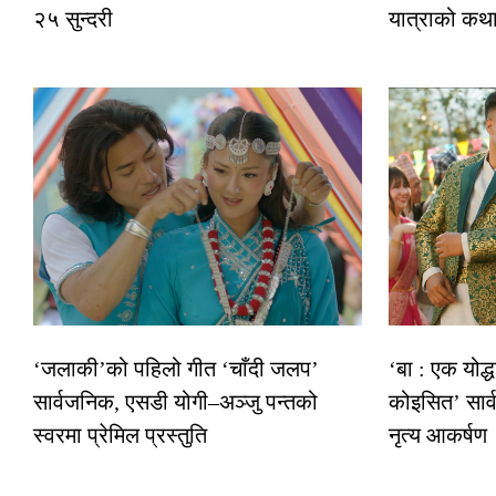
२५ सुन्दरी
यात्राको कथ
‘जलाकी’को पहिलो गीत ‘चाँदी जलप’
‘बा : एक योद्
सार्वजनिक, एसडी योगी–अञ्जु पन्तको
कोइसित’ सार
स्वरमा प्रेमिल प्रस्तुति
नृत्य आकर्षण