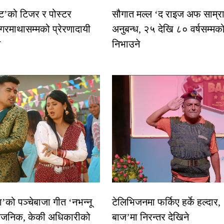
स्ट’को टिजर र पोस्टर
सौगात मल्ल ‘द राइज अफ साम्रा
गरमाथासम्मको प्रेरणादायी
अनुबन्ध, २५ देखि ८० वर्षसम्मक
ा
निभाउने
धा’को पञ्चेबाजा गीत ‘नभन्नू
टेलिभिजनमा फर्किए हर्के हल्दार,
्वजनिक, केकी अधिकारीको
बाज’मा निरन्तर देखिने