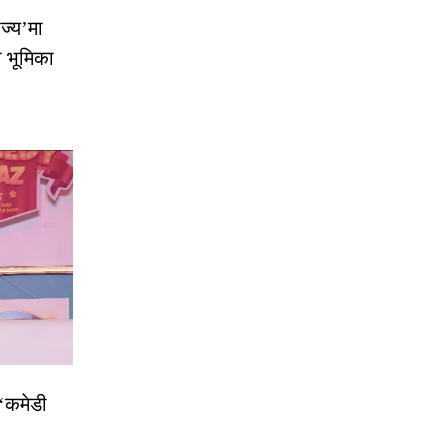
ज्य’मा
ो भूमिका
 ‘कमेडी