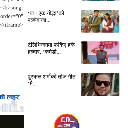
 "><b>song:
‘बा : एक योद्धा’को
er="0"
पञ्चेबाजा...
</iframe>
टेलिभिजनमा फर्किए हर्के
हल्दार, ‘कमेडी...
पुस्कल शर्माको तीज गीत
‘मै...