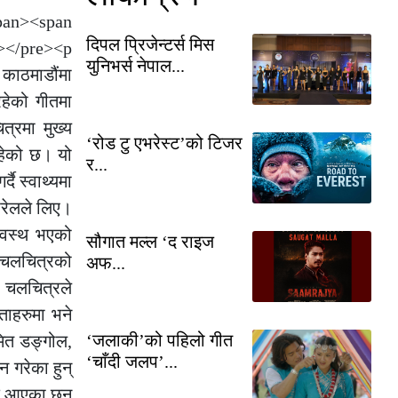
span><span
दिपल प्रिजेन्टर्स मिस
></pre><p
युनिभर्स नेपाल...
 काठमाडौंमा
रहेको गीतमा
्रमा मुख्य
‘रोड टु एभरेस्ट’को टिजर
रहेको छ। यो
र...
दै स्वाथ्यमा
खरेलले लिए।
्वस्थ भएको
सौगात मल्ल ‘द राइज
ा चलचित्रको
अफ...
स चलचित्रले
ताहरुमा भने
‘जलाकी’को पहिलो गीत
ुमित डङ्गोल,
‘चाँदी जलप’...
 गरेका हुन्
दै आएका छन्