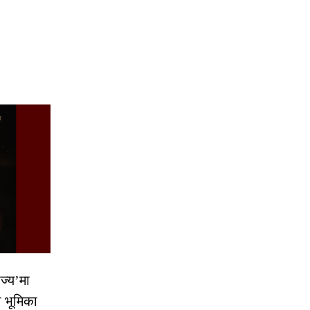
ज्य’मा
ो भूमिका