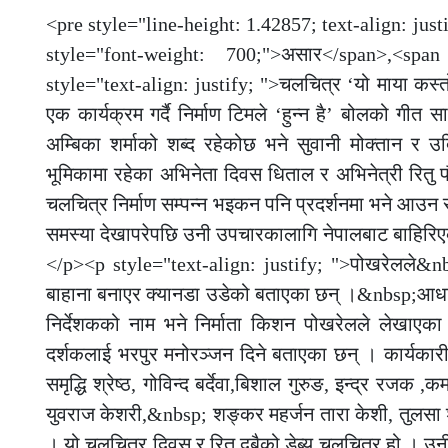
<pre style="line-height: 1.42857; text-align: jus
style="font-weight: 700;">असार</span>,<sp
style="text-align: justify; ">चलचित्र ‘यो माया कस्
एक कार्यक्रम गर्दै निर्माण टिमले ‘हुन्न है’ बोलको गीत
अम्बिका शर्माको शब्द रहेकोछ भने सुवानी मोक्तान 
भूमिकामा रहेका अभिनेता दिवस धिताल र अभिनेत्री रितु
चलचित्र निर्माण सम्पन्न भइकन पनि प्रदर्शनमा भने आउन सके
समस्या देखापरेपछि उनी उपचारकालागि नेपालबाट बाहिरिएका
</p><p style="text-align: justify; ">पोखरेलले
बाहाना बनाएर क्यानडा उडेको बताएका छन् ।&nbsp;आधा भ
निर्देशकको नाम भने निर्माता किशन पोखरेलले लेखाएका
दर्शकलाई भरपुर मनोरञ्जन दिने बताएका छन् । कार्यकारी न
समृद्धि श्रेष्ठ, गोविन्द बर्देवा,बिशाल गुरुङ, इन्द्र रजक
युवराज केशरी,&nbsp; शङ्कर महर्जन तारा केशी, तुलसा श
। यो चलचित्र दिवस र रितु दुबैको डेब्यू चलचित्र हो । 