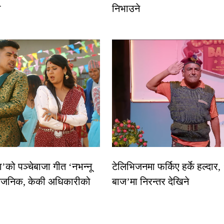
ा
निभाउने
धा’को पञ्चेबाजा गीत ‘नभन्नू
टेलिभिजनमा फर्किए हर्के हल्दार,
्वजनिक, केकी अधिकारीको
बाज’मा निरन्तर देखिने