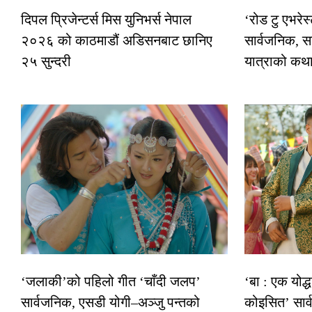
दिपल प्रिजेन्टर्स मिस युनिभर्स नेपाल
‘रोड टु एभरे
२०२६ को काठमाडौं अडिसनबाट छानिए
सार्वजनिक, स
२५ सुन्दरी
यात्राको कथ
‘जलाकी’को पहिलो गीत ‘चाँदी जलप’
‘बा : एक योद्
सार्वजनिक, एसडी योगी–अञ्जु पन्तको
कोइसित’ सार