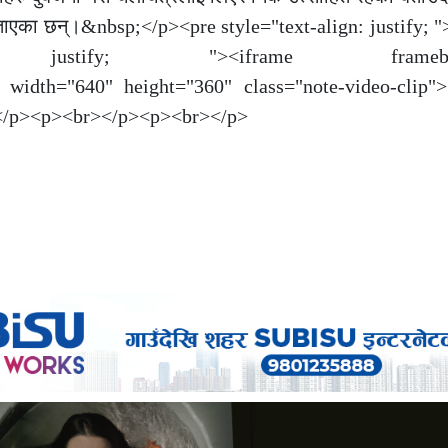
े बताएका छन्।&nbsp;</p><pre style="text-align: justify;
gn: justify; "><iframe framebord
idth="640" height="360" class="note-video-clip">
p;</p><p><br></p><p><br></p>