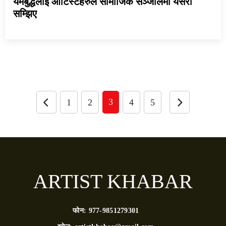
यमबुद्धलाई आर्टिस्टहरुले सामाजिक सञ्जालमा यसरी
सम्झिए
3
1
2
4
5
ARTIST KHABAR
फोन:
977-9851279301