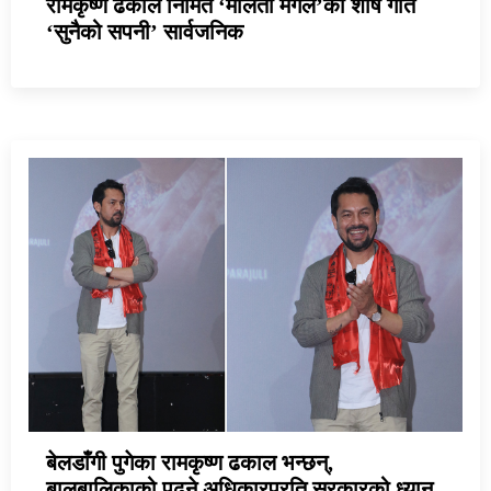
रामकृष्ण ढकाल निर्मित ‘मालती मंगले’को शीर्ष गीत
‘सुनैको सपनी’ सार्वजनिक
बेलडाँगी पुगेका रामकृष्ण ढकाल भन्छन्,
बालबालिकाको पढ्ने अधिकारप्रति सरकारको ध्यान