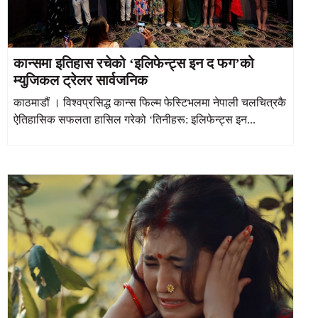
कान्समा इतिहास रचेको ‘इलिफेन्ट्स इन द फग’को
म्युजिकल ट्रेलर सार्वजनिक
काठमाडौं । विश्वप्रसिद्ध कान्स फिल्म फेस्टिभलमा नेपाली चलचित्रकै
ऐतिहासिक सफलता हासिल गरेको ‘तिनीहरू: इलिफेन्ट्स इन...