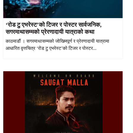
‘रोड टु एभरेस्ट’को टिजर र पोस्टर सार्वजनिक,
सगरमाथासम्मको प्रेरणादायी यात्राको कथा
काठमाडौं । सगरमाथासम्मको जोखिमपूर्ण र प्रेरणादायी यात्रामा
आधारित वृत्तचित्र ‘रोड टु एभरेस्ट’को टिजर र पोस्टर...