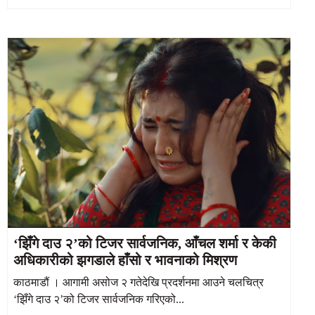
‘झिँगे दाउ २’को टिजर सार्वजनिक, आँचल शर्मा र केकी
अधिकारीको झगडाले हाँसो र भावनाको मिश्रण
काठमाडौं । आगामी असोज २ गतेदेखि प्रदर्शनमा आउने चलचित्र
‘झिँगे दाउ २’को टिजर सार्वजनिक गरिएको...