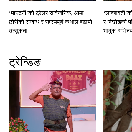
‘मास्टर्नी’को ट्रेलर सार्वजनिक, आमा–
‘लज्जावती’को 
छोरीको सम्बन्ध र रहस्यपूर्ण कथाले बढायो
र विछोडको पी
उत्सुकता
भावुक अभिन
ट्रेन्डिङ