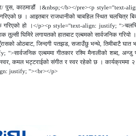
बर/ पुस, काठमाडौं ।&nbsp;</b></pre><p style="text-align
िक गरिएको छ । आइतबार राजधानीको चाबहिल स्थित चलचित्र बिक
िक गरिएको हो ।</p><p style="text-align: justify; ">चलच
िर्देशक तुल्सी घिमिरे लगायतको हातबाट एल्बमको सार्वजनिक गरियो 
रासको ओठबाट, जिन्दगी पतझड, सजाउँछु भन्थे, तिमीबाटै घात 
 ">सार्वजनिक एल्बममा गीतकार रश्मि मैनालीको शब्द, अन्जु प
 स्वर, कमल भट्टराईको संगीत र स्वर रहेको छ । कार्यक्रममा 
ign: justify; "><br></p>