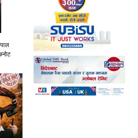
ेपाल
छनोट