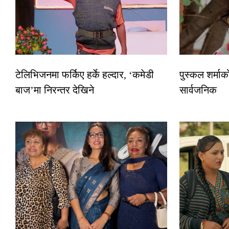
टेलिभिजनमा फर्किए हर्के हल्दार, ‘कमेडी
पुस्कल शर्माक
बाज’मा निरन्तर देखिने
सार्वजनिक