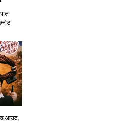
ेपाल
छनोट
ोल्ड आउट,