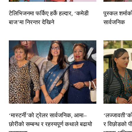
टेलिभिजनमा फर्किए हर्के हल्दार, ‘कमेडी
पुस्कल शर्माक
बाज’मा निरन्तर देखिने
सार्वजनिक
‘मास्टर्नी’को ट्रेलर सार्वजनिक, आमा–
‘लज्जावती’को 
छोरीको सम्बन्ध र रहस्यपूर्ण कथाले बढायो
र विछोडको पी