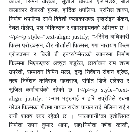
कार्की, सिमन खड्का, सुशील खडका ९डेभिड०, बाल
कलाकार तेजस्वी गुरुङ, हार्दिक थपलिया, प्रनिस शाक्य,
निर्माण थपलिया साथै विदेशी कलाकारहरू एन्ड्रोइन डंकन,
रेचल मोलेस, पल विकिन्सन र सामलगायतको अभिनय छ ।
</p><p style="text-align: justify; ">रिमेश अधिकारी
फिल्म प्रोडक्सन, वीर गोर्खाली फिल्मस, गंगा नारायण फिल्म
प्रोडक्सन र बिजी बी इन्टरटेन्मेन्टको ब्यानरमा निर्माण
फिल्ममा भिएफएक्स अच्युत गजुरेल, छायांकन राम शरण
उप्रेती, सम्पादन बिपिन मल्ल, द्वन्द्व निर्देशन रोशन श्रेष्ठ,
नृत्य निर्देशन कबिराज गहतराज, संगीत डिजे एलेक्स र
सुजिल कर्माचार्यको रहेको छ ।</p><p style="text-
align: justify; ">राम भट्टराई र हरि उप्रेतिले रचना
गरेका फिल्मका गीतमा गायक राजेश पायल राई, मेलिना राई र
रानी शाक्य स्वर रहेको छ । ‘नालापानी’का एशोसियट
निर्माता सपन कुमार थापा, सह(निर्माता गणेश कार्की,