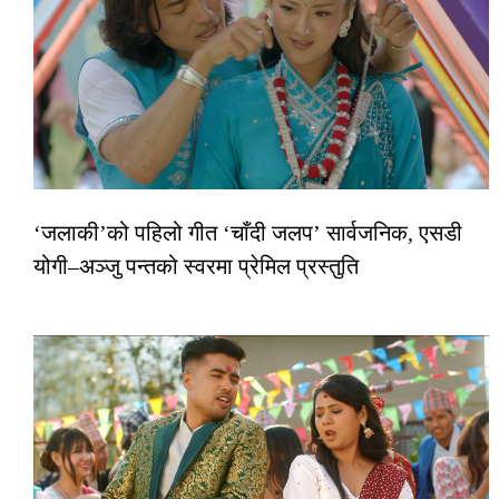
‘जलाकी’को पहिलो गीत ‘चाँदी जलप’ सार्वजनिक, एसडी
योगी–अञ्जु पन्तको स्वरमा प्रेमिल प्रस्तुति