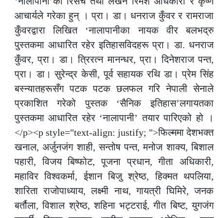
‘नालापानी’को रिसर्च तथा लेखन रिमेश अधिकारी र कृष्ण
आचार्यले गरेका हुन् । प्रा। डा। धनराज कुँवर र रामराजा
कुँवरद्वारा लिखित ‘नालापानीका नायक वीर बलभद्रु
पुस्तकमा आधारित रहेर इतिहासविदहरू प्रा। डा. धनराज
कुँवर, प्रा। डा। त्रिरत्न मानन्धर, प्रा। दिनेशराज पन्त,
प्रा। डा। सुरेन्द्र केसी, पूर्व सहायक रथि डा। प्रेम सिंह
बस्न्यातहरूसँग पटक पटक छलफल गरि नेपाली सेनाले
प्रकाशित गरेको पुस्तक ‘सैनिक इतिहास’लगायतका
पुस्तकमा आधारित रहेर ‘नालापानी’ तयार पारिएको हो ।
</p><p style="text-align: justify; ">फिल्ममा देशभक्त
खनाल, अर्जुनजंग शाही, सन्तोष पन्त, मनोज शाक्य, बिशाल
पहारी, विजय बिष्फोट, पूजना प्रधान, गीता अधिकारी,
महाविर विश्वकर्मा, ईशान बिजु श्रेष्ठ, हिक्मत थपलिया,
शारिता राजोपाध्याय, लक्ष्मी नाथ, गायत्री घिमिरे, जनक
बर्तौला, विशाल श्रेष्ठ, शहिना भट्टराई, गीत बिष्ट, युगजंग