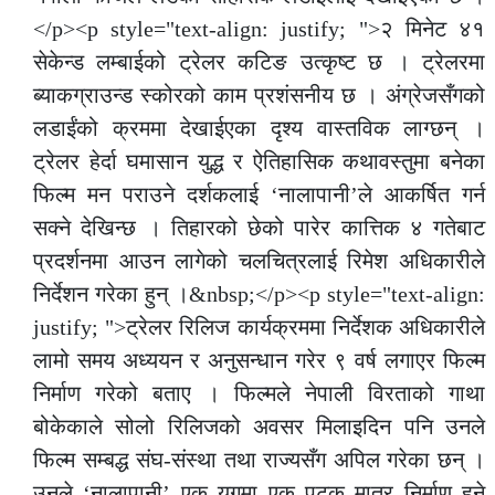
</p><p style="text-align: justify; ">२ मिनेट ४१
सेकेन्ड लम्बाईको ट्रेलर कटिङ उत्कृष्ट छ । ट्रेलरमा
ब्याकग्राउन्ड स्कोरको काम प्रशंसनीय छ । अंग्रेजसँगको
लडाईंको क्रममा देखाईएका दृश्य वास्तविक लाग्छन् ।
ट्रेलर हेर्दा घमासान युद्ध र ऐतिहासिक कथावस्तुमा बनेका
फिल्म मन पराउने दर्शकलाई ‘नालापानी’ले आकर्षित गर्न
सक्ने देखिन्छ । तिहारको छेको पारेर कात्तिक ४ गतेबाट
प्रदर्शनमा आउन लागेको चलचित्रलाई रिमेश अधिकारीले
निर्देशन गरेका हुन् ।&nbsp;</p><p style="text-align:
justify; ">ट्रेलर रिलिज कार्यक्रममा निर्देशक अधिकारीले
लामो समय अध्ययन र अनुसन्धान गरेर ९ वर्ष लगाएर फिल्म
निर्माण गरेको बताए । फिल्मले नेपाली विरताको गाथा
बोकेकाले सोलो रिलिजको अवसर मिलाइदिन पनि उनले
फिल्म सम्बद्ध संघ-संस्था तथा राज्यसँग अपिल गरेका छन् ।
उनले ‘नालापानी’ एक युगमा एक पटक मात्र निर्माण हुने