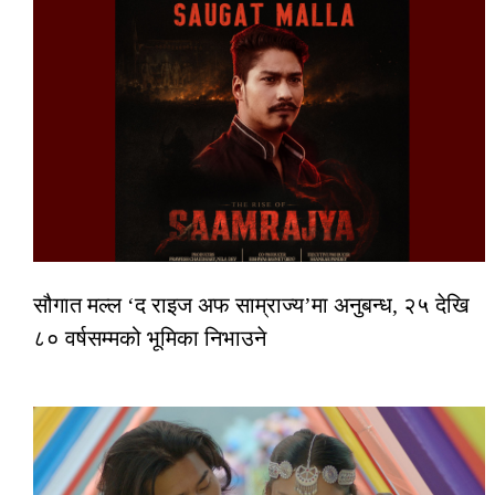
सौगात मल्ल ‘द राइज अफ साम्राज्य’मा अनुबन्ध, २५ देखि
८० वर्षसम्मको भूमिका निभाउने