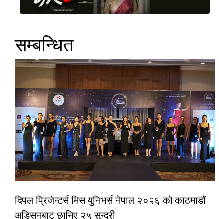
सम्बन्धित
दिपल प्रिजेन्टर्स मिस युनिभर्स नेपाल २०२६ को काठमाडौं
अडिसनबाट छानिए २५ सुन्दरी