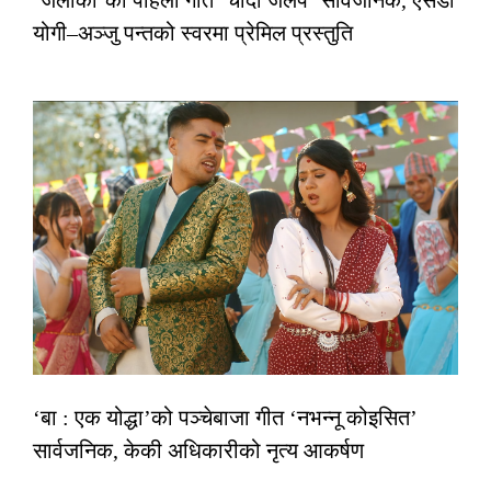
‘जलाकी’को पहिलो गीत ‘चाँदी जलप’ सार्वजनिक, एसडी
योगी–अञ्जु पन्तको स्वरमा प्रेमिल प्रस्तुति
‘बा : एक योद्धा’को पञ्चेबाजा गीत ‘नभन्नू कोइसित’
सार्वजनिक, केकी अधिकारीको नृत्य आकर्षण