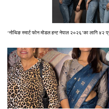
‘नोथिङ स्मार्ट फोन मोडल हन्ट नेपाल २०२६’का लागि ४२ प