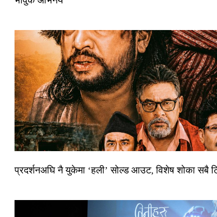
भावुक अभिनय
प्रदर्शनअघि नै युकेमा ‘हली’ सोल्ड आउट, विशेष शोका सबै 