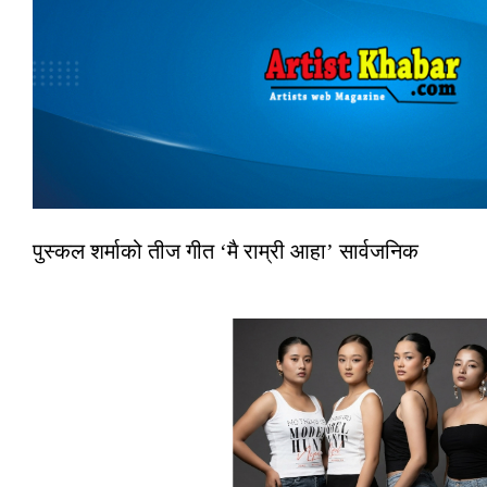
पुस्कल शर्माको तीज गीत ‘मै राम्री आहा’ सार्वजनिक