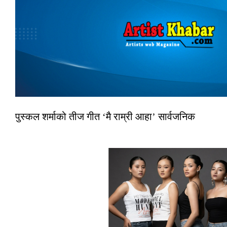
पुस्कल शर्माको तीज गीत ‘मै राम्री आहा’ सार्वजनिक