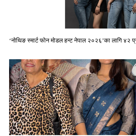
‘नोथिङ स्मार्ट फोन मोडल हन्ट नेपाल २०२६’का लागि ४२ प