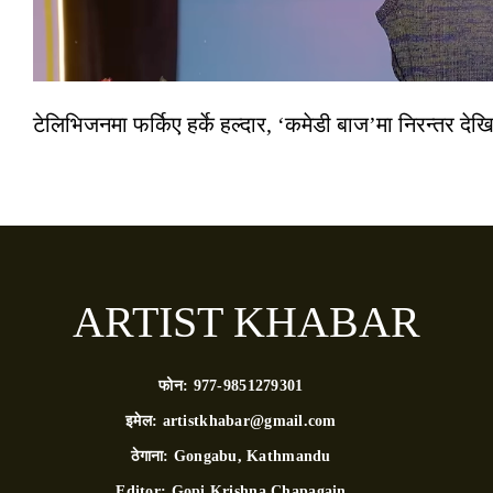
टेलिभिजनमा फर्किए हर्के हल्दार, ‘कमेडी बाज’मा निरन्तर देखि
ARTIST KHABAR
फोन:
977-9851279301
इमेल:
artistkhabar@gmail.com
ठेगाना:
Gongabu, Kathmandu
Editor:
Gopi Krishna Chapagain