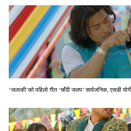
‘जलाकी’को पहिलो गीत ‘चाँदी जलप’ सार्वजनिक, एसडी योगी–अञ