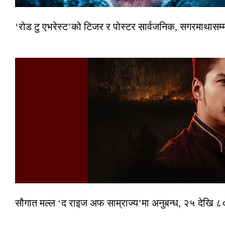
‘रोड टु एभरेस्ट’को टिजर र पोस्टर सार्वजनिक, सगरमाथासम्
सौगात मल्ल ‘द राइज अफ साम्राज्य’मा अनुबन्ध, २५ देखि ८०