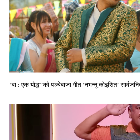
‘बा : एक योद्धा’को पञ्चेबाजा गीत ‘नभन्नू कोइसित’ सार्वज