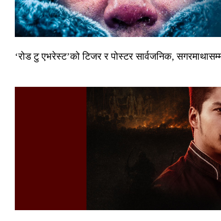
‘रोड टु एभरेस्ट’को टिजर र पोस्टर सार्वजनिक, सगरमाथासम्