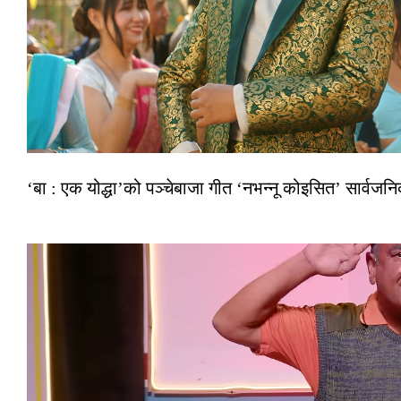
‘बा : एक योद्धा’को पञ्चेबाजा गीत ‘नभन्नू कोइसित’ सार्वज