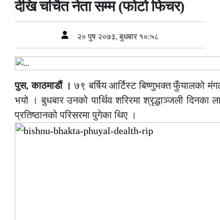
देखि चर्चित नेता सम्म (फोटो फिचर)
२० पुष २०७३, बुधबार १०:५८
पुस, काठमाडौं ।
७९ बर्षिय आर्टिस्ट बिष्णुभक्त फुँयालको मं
भयो । बुधबार उनको पार्थिव शरिरमा श्रृद्धाञ्जली दिनका लाग
प्रतिष्ठानको परिसरमा पुगेका थिए ।