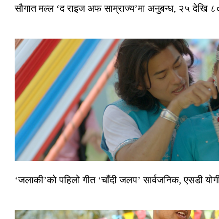
सौगात मल्ल ‘द राइज अफ साम्राज्य’मा अनुबन्ध, २५ देखि ८०
‘जलाकी’को पहिलो गीत ‘चाँदी जलप’ सार्वजनिक, एसडी योगी–अञ