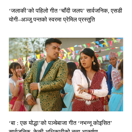
‘जलाकी’को पहिलो गीत ‘चाँदी जलप’ सार्वजनिक, एसडी
योगी–अञ्जु पन्तको स्वरमा प्रेमिल प्रस्तुति
‘बा : एक योद्धा’को पञ्चेबाजा गीत ‘नभन्नू कोइसित’
सार्वजनिक, केकी अधिकारीको नृत्य आकर्षण