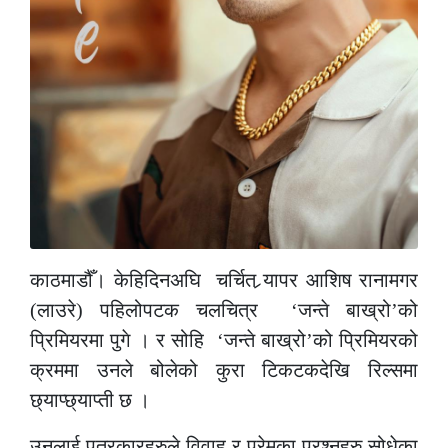
काठमाडौँ। केहिदिनअघि चर्चित र्‍यापर आशिष रानामगर
(लाउरे) पहिलोपटक चलचित्र ‘जन्ते बाख्रो’को
प्रिमियरमा पुगे । र सोहि ‘जन्ते बाख्रो’को प्रिमियरको
क्रममा उनले बोलेको कुरा टिकटकदेखि रिल्समा
छ्याप्छ्याप्ती छ ।
उनलाई पत्रकारहरुले विवाह र प्रेमका प्रश्नहरु सोधेका