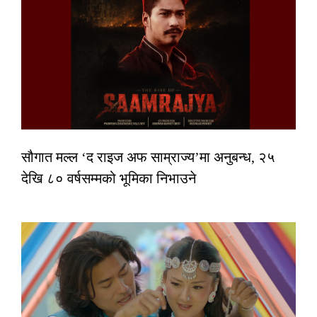
सौगात मल्ल ‘द राइज अफ साम्राज्य’मा अनुबन्ध, २५
देखि ८० वर्षसम्मको भूमिका निभाउने