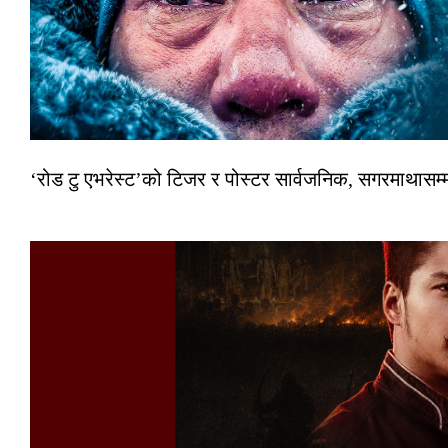
‘रोड टु एभरेस्ट’को टिजर र पोस्टर सार्वजनिक, सगरमाथासम्