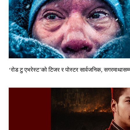
‘रोड टु एभरेस्ट’को टिजर र पोस्टर सार्वजनिक, सगरमाथासम्