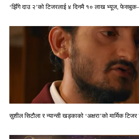
‘झिँगे दाउ २’को टिजरलाई ४ दिनमै १० लाख भ्यूज, फेसबु
सुशील सिटौला र न्यान्सी खड्काको ‘अक्षरा’को मार्मिक टिजर