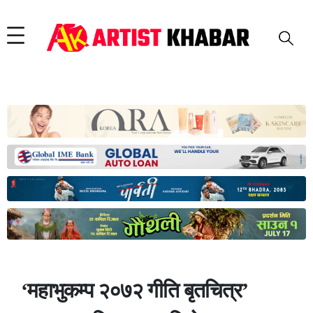
‘महाभुकम्प २०७२ गीति बृतचित्र’