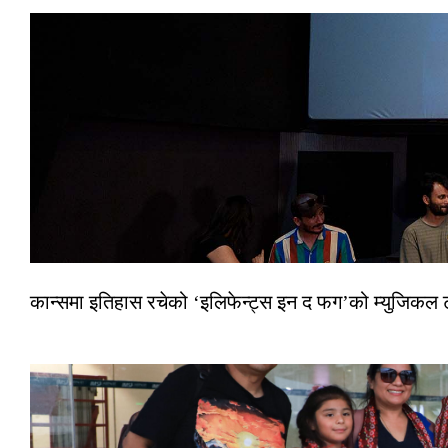
कान्समा इतिहास रचेको ‘इलिफेन्ट्स इन द फग’को म्युजिकल ट