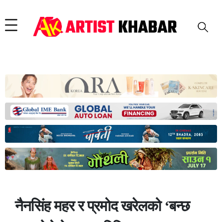
नैनसिंह महर र प्रमोद खरेलको ‘बन्छ