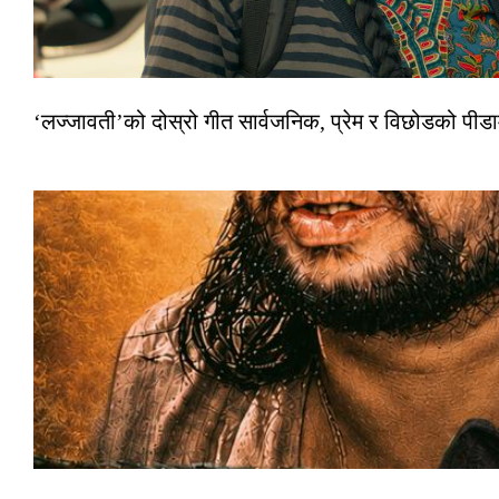
‘लज्जावती’को दोस्रो गीत सार्वजनिक, प्रेम र विछोडको पीड