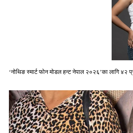
‘नोथिङ स्मार्ट फोन मोडल हन्ट नेपाल २०२६’का लागि ४२ प