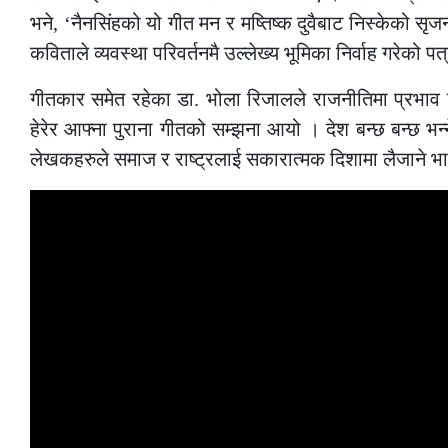
भने, ‘नैनसिंहको यो गीत मन र मष्तिष्क दुवैबाट निस्केको 
कविताले व्यवस्था परिवर्तनमै उल्लेख्य भूमिका निर्वाह गरेको 
गीतकार समेत रहेका डा. भोला रिजालले राजनीतिमा प्रभाव 
हेरेर आफ्ना पुराना गीतको सम्झना आयो । देश बन्छ बन्छ भन्
लेखकहरुले समाज र राष्ट्रलाई सकारात्मक दिशामा लैजाने भाव