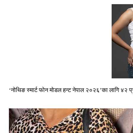
‘नोथिङ स्मार्ट फोन मोडल हन्ट नेपाल २०२६’का लागि ४२ प