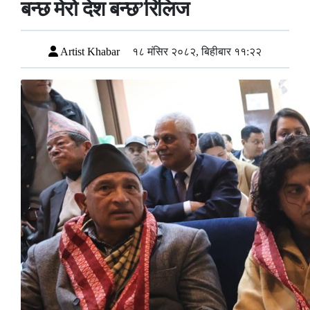
बन्छ मेरो देश बन्छ’रिलिज
Artist Khabar
१८ मंसिर २०८२, बिहीबार ११:२२