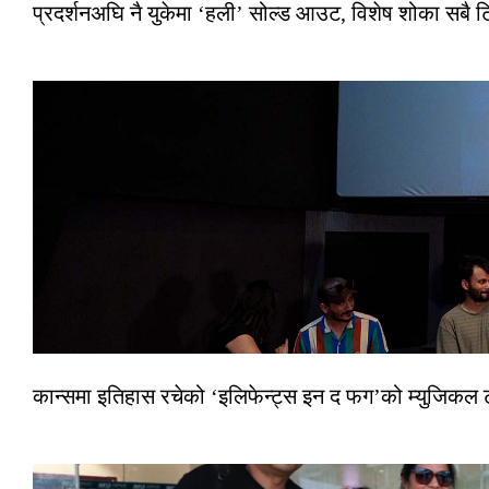
प्रदर्शनअघि नै युकेमा ‘हली’ सोल्ड आउट, विशेष शोका सबै 
कान्समा इतिहास रचेको ‘इलिफेन्ट्स इन द फग’को म्युजिकल ट