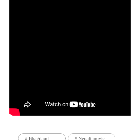
#
Bhagdaud
#
Nepali movie