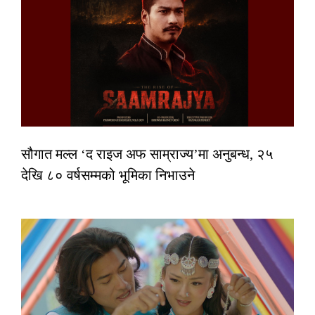
सौगात मल्ल ‘द राइज अफ साम्राज्य’मा अनुबन्ध, २५
देखि ८० वर्षसम्मको भूमिका निभाउने