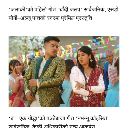
‘जलाकी’को पहिलो गीत ‘चाँदी जलप’ सार्वजनिक, एसडी
योगी–अञ्जु पन्तको स्वरमा प्रेमिल प्रस्तुति
‘बा : एक योद्धा’को पञ्चेबाजा गीत ‘नभन्नू कोइसित’
सार्वजनिक, केकी अधिकारीको नृत्य आकर्षण