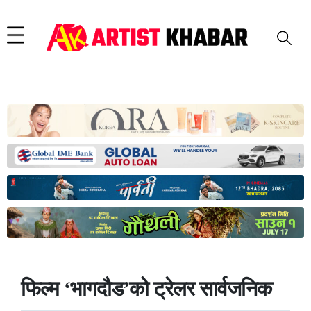
फिल्म ‘भागदौड’को ट्रेलर सार्वजनिक