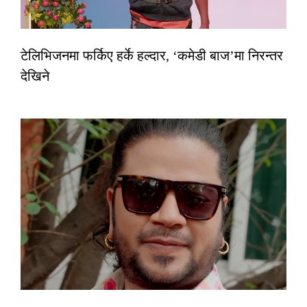
टेलिभिजनमा फर्किए हर्के हल्दार, ‘कमेडी बाज’मा निरन्तर
देखिने