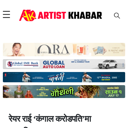
रेयर राई ‘कंगाल करोडपति’मा