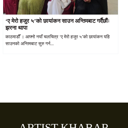
‘ए मेरो हजुर ५’को छायांकन साउन अन्तिमबाट गर्दैछौंः
झरना थापा
काठमाडौँ । आफ्नो नयाँ चलचित्र ‘ए मेरो हजुर ५’को छायांकन यहि
साउनको अन्तिमबाट सुरु गर्न...
ARTIST KHABAR