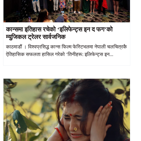
कान्समा इतिहास रचेको ‘इलिफेन्ट्स इन द फग’को
म्युजिकल ट्रेलर सार्वजनिक
काठमाडौं । विश्वप्रसिद्ध कान्स फिल्म फेस्टिभलमा नेपाली चलचित्रकै
ऐतिहासिक सफलता हासिल गरेको ‘तिनीहरू: इलिफेन्ट्स इन...