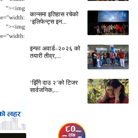
><img
कान्समा इतिहास रचेको
le="width:
‘इलिफेन्ट्स इन...
><img
le="width:
इन्फा अवार्ड–२०२६ को
तयारी तीव्र,...
‘झिँगे दाउ २’को टिजर
सार्वजनिक,...