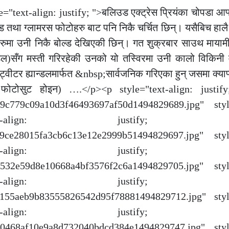
ext-align: justify; ">बलिउड एक्ट्रेस प्रियंका चोपडा आफ्
्ड तथा ग्लामरस फोटोहरु बाट पनि निकै चर्चित छिन्। यसैबिच हाल
ा उनी निकै बोल्ड देखिएकी छिन्। गत शुक्रबार साउथ मायामीक
डल)सँग मस्ती गरिरहेकी उनको यो तस्विरमा उनी कालो विकिनी 
 ट्वीटर ह्यान्डलमार्फत &nbsp;सार्वजनिक गरिएका हुन् जसमा क्या
ोसुट होइन) ….</p><p style="text-align: justif
21349c779c09a10d3f46493697af50d1494829689.jpg" sty
"text-align: justify; "
786e9ce28015fa3cb6c13e12e2999b51494829697.jpg" sty
"text-align: justify; "
6219532e59d8e10668a4bf3576f2c6a1494829705.jpg" sty
"text-align: justify; "
41e5155aeb9b83555826542d95f78881494829712.jpg" sty
"text-align: justify; "
16950468af10e9a8d732040bdcd384e1494829747.jpg" sty