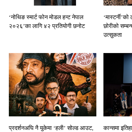
‘नोथिङ स्मार्ट फोन मोडल हन्ट नेपाल
‘मास्टर्नी’को
२०२६’का लागि ४२ प्रतियोगी छनोट
छोरीको सम्बन्
उत्सुकता
प्रदर्शनअघि नै युकेमा ‘हली’ सोल्ड आउट,
कान्समा इतिह