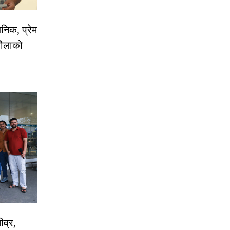
निक, प्रेम
रौलाको
ीव्र,