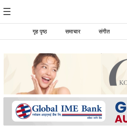
गृह पृष्ठ
समाचार
संगीत