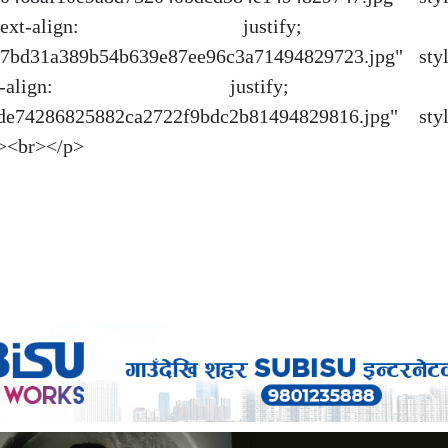
le="text-align: justify; "
64907bd31a389b54b639e87ee96c3a71494829723.jpg" sty
"text-align: justify; "
530fde74286825882ca2722f9bdc2b81494829816.jpg" sty
"><br></p>