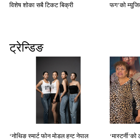
विशेष शोका सबै टिकट बिक्री
फग’को म्युजि
ट्रेन्डिङ
‘नोथिङ स्मार्ट फोन मोडल हन्ट नेपाल
‘मास्टर्नी’को