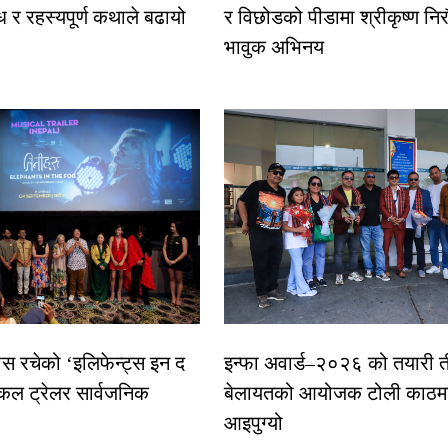
ध र रहस्यपूर्ण कथाले बढायो
र विछोडको पीडामा श्रीकृष्ण नि
भावुक अभिनय
ास रचेको ‘इलिफेन्ट्स इन द
इन्फा अवार्ड–२०२६ को तयारी त
कल ट्रेलर सार्वजनिक
बेलायतको आयोजक टोली काठमा
आइपुग्यो