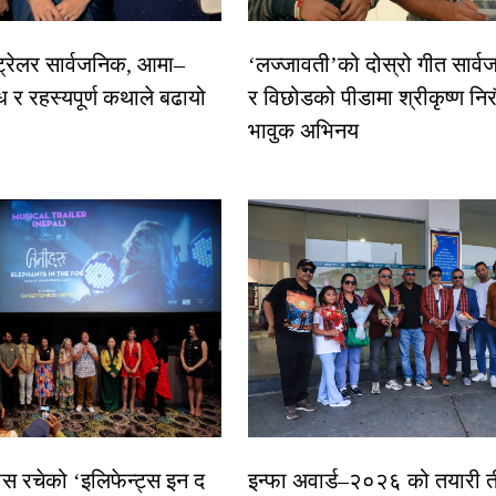
 ट्रेलर सार्वजनिक, आमा–
‘लज्जावती’को दोस्रो गीत सार्वज
ध र रहस्यपूर्ण कथाले बढायो
र विछोडको पीडामा श्रीकृष्ण नि
भावुक अभिनय
ास रचेको ‘इलिफेन्ट्स इन द
इन्फा अवार्ड–२०२६ को तयारी त