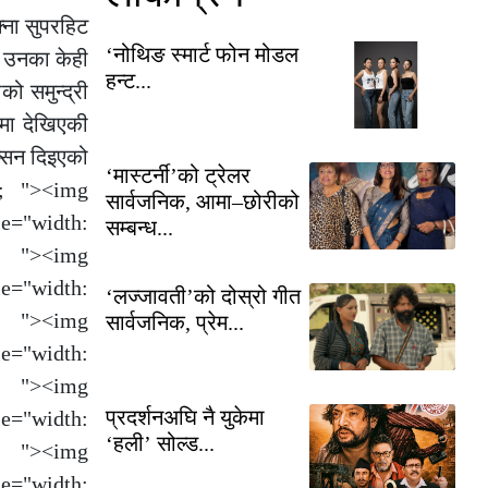
ना सुपरहिट
‘नोथिङ स्मार्ट फोन मोडल
ै उनका केही
हन्ट...
ो समुन्द्री
मा देखिएकी
प्सन दिइएको
‘मास्टर्नी’को ट्रेलर
y; "><img
सार्वजनिक, आमा–छोरीको
le="width:
सम्बन्ध...
><img
le="width:
‘लज्जावती’को दोस्रो गीत
><img
सार्वजनिक, प्रेम...
le="width:
><img
प्रदर्शनअघि नै युकेमा
le="width:
‘हली’ सोल्ड...
><img
le="width: