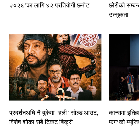
२०२६’का लागि ४२ प्रतियोगी छनोट
छोरीको सम्बन्
उत्सुकता
प्रदर्शनअघि नै युकेमा ‘हली’ सोल्ड आउट,
कान्समा इतिह
विशेष शोका सबै टिकट बिक्री
फग’को म्युजि