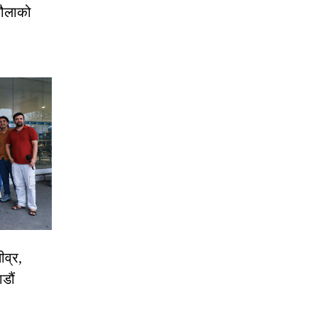
रौलाको
ीव्र,
डौं