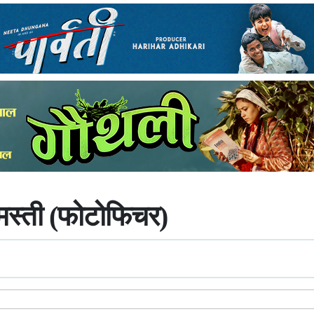
 मस्ती (फोटोफिचर)