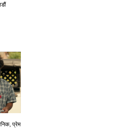
डौं
निक, प्रेम