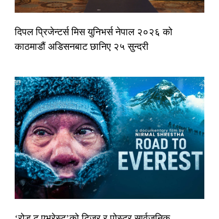
दिपल प्रिजेन्टर्स मिस युनिभर्स नेपाल २०२६ को
काठमाडौं अडिसनबाट छानिए २५ सुन्दरी
‘रोड टु एभरेस्ट’को टिजर र पोस्टर सार्वजनिक,