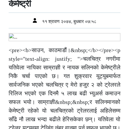
केमेष्ट्री
११ श्रावण २०७४, बुधबार ०७:५८
<pre><b>साउन, काठमाडौं।&nbsp;</b></pre><p
style="text-align: justify; ">चलचित्र नगरीमा
यतिवेला नायिका साम्राज्ञी र नायक सलिनको केमेष्ट्रीले
निकै चर्चा पाएको छ। गत शुक्रवार युट्युबमार्फत
सार्वजनिक भएको चलचित्र ए मेरो हजुर २ को ट्रेलरले
रिलिज भएको एक दिनमै ५ लाख बढी भ्युअर्स कमाउन
सफल भयो। साम्राज्ञी&nbsp;&nbsp;र सलिनमानको
केमेष्ट्री रहेको यो चलचित्रको ट्रेलरलाई अहिलेसम्म
साँढे नौ लाख भन्दा बढीले हेरिसकेका छन्। यतिवेला यो
ट्रेलर युट्युवमा टेन्डिंग नंबर वानमा पर्न सफल भएको छ।