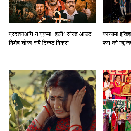
प्रदर्शनअघि नै युकेमा ‘हली’ सोल्ड आउट,
कान्समा इतिह
विशेष शोका सबै टिकट बिक्री
फग’को म्युजि