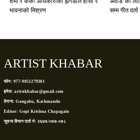
शर्मा र केकी अधिकारीको झगडाले हाँसो र
अवार्ड’का ला
भावनाको मिश्रण
सम्म गीत दर्ता
ARTIST KHABAR
फोन:
977-9851279301
इमेल:
artistkhabar@gmail.com
ठेगाना:
Gongabu, Kathmandu
Editor:
Gopi Krishna Chapagain
सूचना विभाग दर्ता नंः
२६७४/०७७-०७८