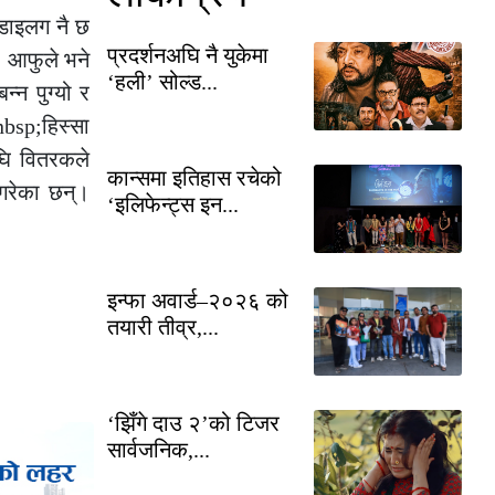
डाइलग नै छ
प्रदर्शनअघि नै युकेमा
। आफुले भने
‘हली’ सोल्ड...
न पुग्यो र
bsp;हिस्सा
घि वितरकले
कान्समा इतिहास रचेको
 गरेका छन्।
‘इलिफेन्ट्स इन...
इन्फा अवार्ड–२०२६ को
तयारी तीव्र,...
‘झिँगे दाउ २’को टिजर
सार्वजनिक,...