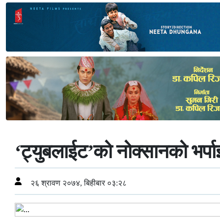
‘ट्युबलाईट’को नोक्सानको भर्पाइ
२६ श्रावण २०७४, बिहीबार ०३:२८