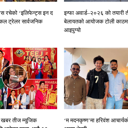
ास रचेको ‘इलिफेन्ट्स इन द
इन्फा अवार्ड–२०२६ को तयारी त
कल ट्रेलर सार्वजनिक
बेलायतको आयोजक टोली काठमा
आइपुग्यो
िक खबर तीज म्युजिक
‘म मदनकृष्ण’मा हरिवंश आचार्यक