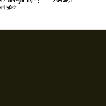
गि आवेदन खुला, भदौ १३
अरुण क्षेत्री
 गर्न सकिने