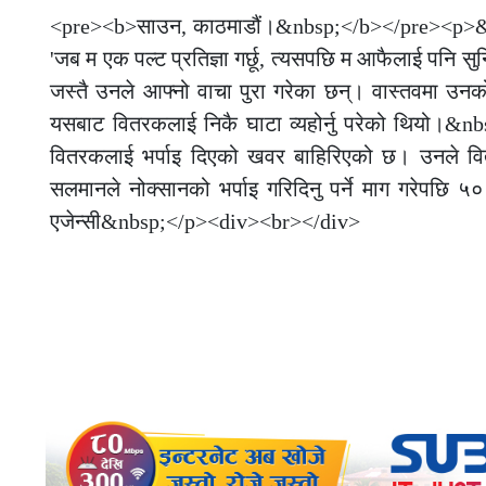
<pre><b>साउन, काठमाडौं।&nbsp;</b></pre><p>&nbs
'जब म एक पल्ट प्रतिज्ञा गर्छू, त्यसपछि म आफैलाई पनि 
जस्तै उनले आफ्नो वाचा पुरा गरेका छन्। वास्तवमा उन
यसबाट वितरकलाई निकै घाटा व्यहोर्नु परेको थियो।&
वितरकलाई भर्पाइ दिएको खवर बाहिरिएको छ। उनले व
सलमानले नोक्सानको भर्पाइ गरिदिनु पर्ने माग गरेपछि ५० 
एजेन्सी&nbsp;</p><div><br></div>