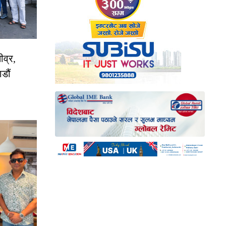
ीव्र,
डौं