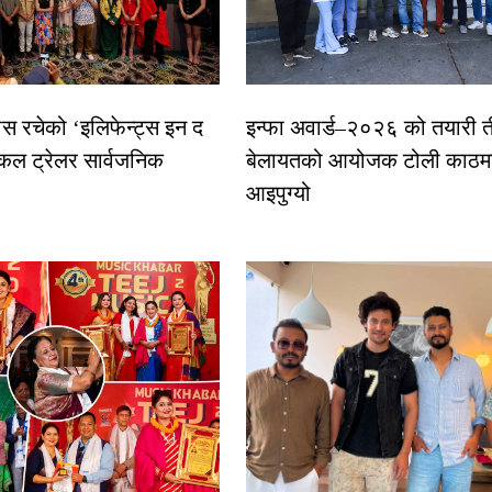
ास रचेको ‘इलिफेन्ट्स इन द
इन्फा अवार्ड–२०२६ को तयारी त
कल ट्रेलर सार्वजनिक
बेलायतको आयोजक टोली काठमा
आइपुग्यो