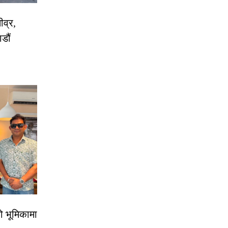
ीव्र,
डौं
ो भूमिकामा