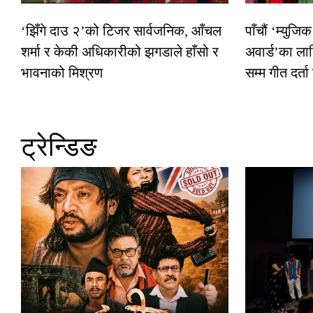
‘झिँगे दाउ २’को टिजर सार्वजनिक, आँचल
पाँचौं ‘म्युज
शर्मा र केकी अधिकारीको झगडाले हाँसो र
अवार्ड’का ला
भावनाको मिश्रण
सम्म गीत दर्ता
ट्रेन्डिङ