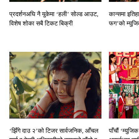
प्रदर्शनअघि नै युकेमा ‘हली’ सोल्ड आउट,
कान्समा इतिह
विशेष शोका सबै टिकट बिक्री
फग’को म्युजि
‘झिँगे दाउ २’को टिजर सार्वजनिक, आँचल
पाँचौं ‘म्युज