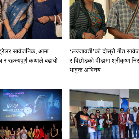
 ट्रेलर सार्वजनिक, आमा–
‘लज्जावती’को दोस्रो गीत सार्वज
ध र रहस्यपूर्ण कथाले बढायो
र विछोडको पीडामा श्रीकृष्ण नि
भावुक अभिनय