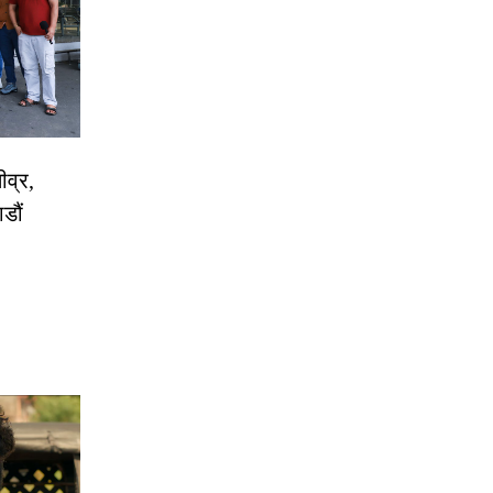
ीव्र,
डौं