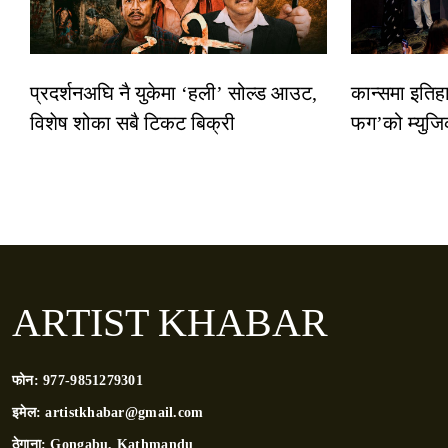
प्रदर्शनअघि नै युकेमा ‘हली’ सोल्ड आउट,
कान्समा इतिह
विशेष शोका सबै टिकट बिक्री
फग’को म्युजि
ARTIST KHABAR
फोन:
977-9851279301
इमेल:
artistkhabar@gmail.com
ठेगाना:
Gongabu, Kathmandu