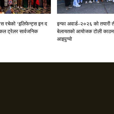
ास रचेको ‘इलिफेन्ट्स इन द
इन्फा अवार्ड–२०२६ को तयारी त
कल ट्रेलर सार्वजनिक
बेलायतको आयोजक टोली काठमा
आइपुग्यो