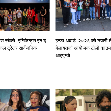
ास रचेको ‘इलिफेन्ट्स इन द
इन्फा अवार्ड–२०२६ को तयारी त
कल ट्रेलर सार्वजनिक
बेलायतको आयोजक टोली काठमा
आइपुग्यो