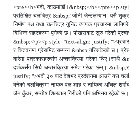
<pre><b>भदौ, काठमाडौं।&nbsp;</b></pre><p style=
प्रतिक्षित चलचित्र &nbsp;‘जोनी जेन्टलम्यान’ यसै शुक्
निर्माण पक्ष तथा चलचित्र युनिट व्यापक प्रचारमा लागि
विभिन्न सहरहरुमा पुगेको छ। पोखराबाट सुरु गरेको प्रच
&nbsp;</p><p style="text-align: justify; ">प्रचारक
र चितवनमा प्रेसमिट सम्पन्न &nbsp;गरिसकेको छ। प्रेसम
बारेमा पत्रकारहरुसंग अन्तरक्रिया गरेका थिए।साथै &nb
दर्शकसँग सिधै अन्तरक्रिया समेत गरेका छन्। &nbsp;
justify; ">भदौ ३० बाट देशभर प्रर्दशनमा आउने यस चलचि
बनेको चलचित्रमा नायक पल शाह र नायिका आँचल शर्माको
जैन कुँवर, सन्तोष शिलवाल गिरीको पनि अभिनय रहेको छ। 