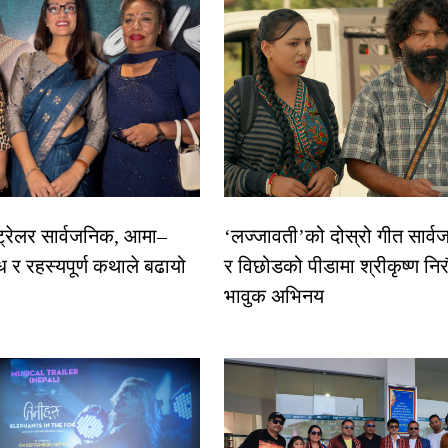
 ट्रेलर सार्वजनिक, आमा–
‘लज्जावती’को दोस्रो गीत सार्वज
ध र रहस्यपूर्ण कथाले बढायो
र विछोडको पीडामा श्रीकृष्ण नि
भावुक अभिनय