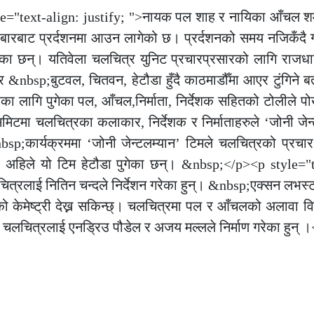
"text-align: justify; ">नायक पल शाह र नायिका आँचल शर्म
रबारबाट प्रर्दशनमा आउन लागेको छ। प्रर्दशनको समय नजिकँदै गर
परेका छन्। यतिवेला चलचित्र युनिट प्रचारप्रसारको लागि राजध
ार &nbsp;बुटवल, चितवन, हेटौडा हुँदै काठमाडौँमा आएर टुंगिने
ा लागि पुगेका पल, आँचल,निर्माता, निर्देशक सहितको टोलीले प
िटमा चलचित्रका कलाकार, निर्देशक र निर्माताहरुले ‘जोनी जेन
sp;कार्यक्रममा ‘जोनी जेन्टलम्यान’ टिमले चलचित्रको प्रचार प
र अहिले यो टिम हेटौडा पुगेका छन्। &nbsp;</p><p style="t
त्रलाई नितिन चन्दले निर्देशन गरेका हुन्। &nbsp;एक्सन लभस्
 केमेष्ट्री देख्न सकिन्छ्। चलचित्रमा पल र आँचलको अलावा 
चलचित्रलाई एनड्रिउ पौडेल र अजय मल्लले निर्माण गरेका हुन् 