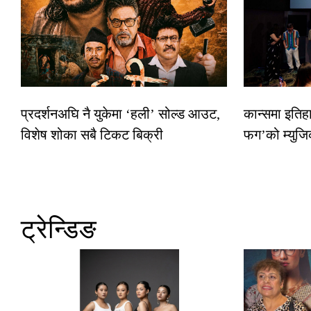
प्रदर्शनअघि नै युकेमा ‘हली’ सोल्ड आउट,
कान्समा इतिह
विशेष शोका सबै टिकट बिक्री
फग’को म्युजि
ट्रेन्डिङ