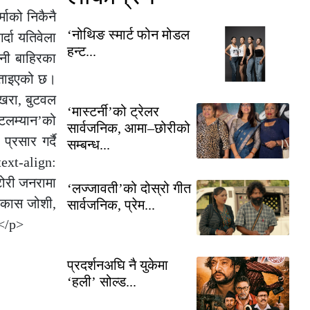
ाको निकैनै
‘नोथिङ स्मार्ट फोन मोडल
्दा यतिवेला
हन्ट...
ानी बाहिरका
 बताइएको छ।
ोखरा, बुटवल
‘मास्टर्नी’को ट्रेलर
्टलम्यान’को
सार्वजनिक, आमा–छोरीको
्रसार गर्दै
सम्बन्ध...
ext-align:
टोरी जनरामा
‘लज्जावती’को दोस्रो गीत
विकास जोशी,
सार्वजनिक, प्रेम...
।</p>
प्रदर्शनअघि नै युकेमा
‘हली’ सोल्ड...