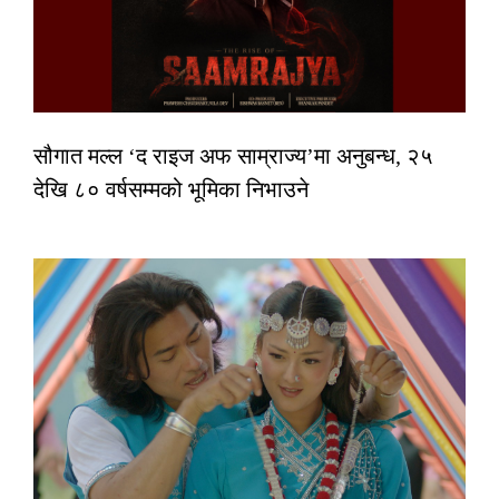
सौगात मल्ल ‘द राइज अफ साम्राज्य’मा अनुबन्ध, २५
देखि ८० वर्षसम्मको भूमिका निभाउने