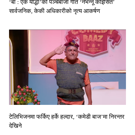
‘बा : एक योद्धा’को पञ्चेबाजा गीत ‘नभन्नू कोइसित’
सार्वजनिक, केकी अधिकारीको नृत्य आकर्षण
टेलिभिजनमा फर्किए हर्के हल्दार, ‘कमेडी बाज’मा निरन्तर
देखिने