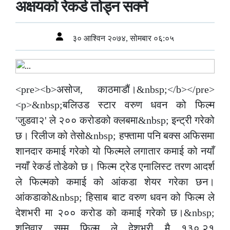
अक्षयको रेकर्ड तोड्न सक्ने
३० आश्विन २०७४, सोमबार ०६:०५
<pre><b>असोज, काठमाडौं।&nbsp;</b></pre>
<p>&nbsp;बलिउड स्टार वरुण धवन को फिल्म
'जुडवा२' ले २०० करोडको क्लबमा&nbsp; इन्ट्री गरेको
छ। रिलीज को तेसो&nbsp; हफ्तामा पनि बक्स अफिसमा
शानदार कमाई गरेको यो फिल्मले लगातार कमाई को नयाँ
नयाँ रेकर्ड तोडेको छ। फिल्म ट्रेड एनालिस्ट तरण आदर्श
ले फिल्मको कमाई को आंकडा शेयर गरेका छन।
आंकडाको&nbsp; हिसाब बाट वरुण धवन को फिल्म ले
देशभरी मा २०० करोड को कमाई गरेको छ।&nbsp;
शनिवार सम्म फिल्म ले देशभरी मै १३०.२१